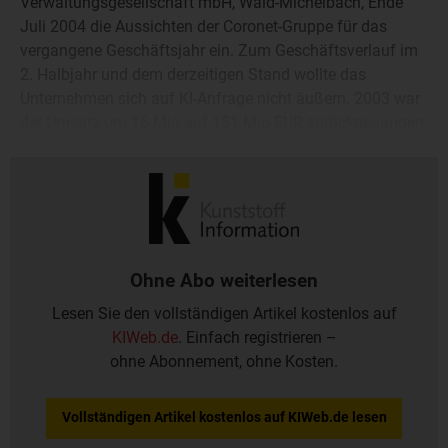
Verwaltungsgesellschaft mbH, Wald-Michelbach, Ende
Juli 2004 die Aussichten der Coronet-Gruppe für das
vergangene Geschäftsjahr ein. Zum Geschäftsverlauf im
2. Halbjahr und dem derzeitigen Stand wollte das
Unternehmen sich auf KI-Anfrage nicht äußern. 2003 war
der Umsatz um 16 Mio auf 151 Mio EUR zurückgegangen.
Das Ergebnis der gewöhnlichen Geschäftstätigkeit lag bei
einem Minus von 16 Mio EUR.
Ohne Abo weiterlesen
Lesen Sie den vollständigen Artikel kostenlos auf
KIWeb.de
. Einfach registrieren –
ohne Abonnement, ohne Kosten.
Vollständigen Artikel kostenlos auf KIWeb.de lesen