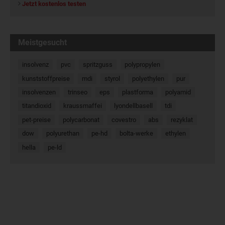
Jetzt kostenlos testen
Meistgesucht
insolvenz
pvc
spritzguss
polypropylen
kunststoffpreise
mdi
styrol
polyethylen
pur
insolvenzen
trinseo
eps
plastforma
polyamid
titandioxid
kraussmaffei
lyondellbasell
tdi
pet-preise
polycarbonat
covestro
abs
rezyklat
dow
polyurethan
pe-hd
bolta-werke
ethylen
hella
pe-ld