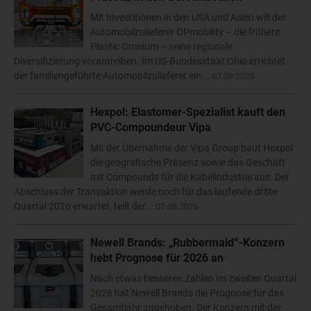
Mit Investitionen in den USA und Asien will der
Automobilzulieferer OPmobility – die frühere
Plastic Omnium – seine regionale
Diversifizierung vorantreiben. Im US-Bundesstaat Ohio errichtet
der familiengeführte Automobilzulieferer ein...
07.08.2026
Hexpol: Elastomer-Spezialist kauft den
PVC-Compoundeur Vipa
Mit der Übernahme der Vipa Group baut Hexpol
die geografische Präsenz sowie das Geschäft
mit Compounds für die Kabelindustrie aus. Der
Abschluss der Transaktion werde noch für das laufende dritte
Quartal 2026 erwartet, teilt der...
07.08.2026
Newell Brands: „Rubbermaid“-Konzern
hebt Prognose für 2026 an
Nach etwas besseren Zahlen im zweiten Quartal
2026 hat Newell Brands die Prognose für das
Gesamtjahr angehoben. Der Konzern mit der