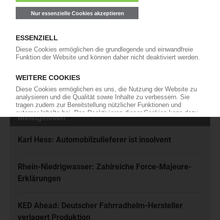
Kunststoffbranche – jeden Tag brandaktuell!
Ich habe die
Datenschutzbestimmungen
zur Kenntnis genommen
und akzeptiere diese.
Jetzt kostenfrei abonnieren
Meistgelesen
Karl Hess: Automobilzulieferer ist insolvent
Rhein-Niedrigwasser: Zahlreiche Force-Majeure-
Erklärungen
KED Ahead: Deutscher Fahrradhelm-Hersteller
verlagert Produktion