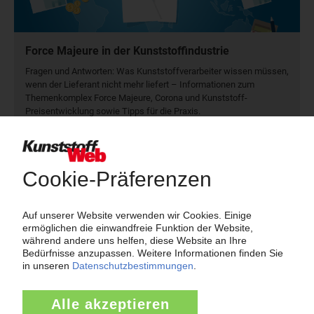
Force Majeure in der Kunststoffindustrie
Fragen und Antworten: Was Kunst­stoff­verarbeiter wissen müssen,
wenn der Lieferant nicht mehr liefert – Informationen zum
Themenkomplex Force Majeure, Corona und Kunststoff-
Preisentwicklung sowie Tipps für die Praxis.
Jetzt lesen
Newsletter
Die wichtigsten Nachrichten und Neuigkeiten aus der