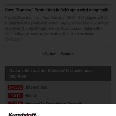
Dow: "Questra"-Produktion in Schkopau wird eingestellt
Der US-Chemiekonzern Dow Chemical, Midland, Michigan, will die
Produktion des syndiotaktischen Polystyrols der Marke „Questra"
einstellen. Das 36.000 jato-Werk in Schkopau soll daher Mitte
2005 stillgelegt werden. Bis dahin will das Unternehmen...
13.12.2004
« Zurück
Weiter »
Nachrichten aus der Kunststoffbranche nach
Rubriken
24.552
Unternehmen
4.511
Märkte
2.186
Werkstoffe, Produktion, Technik
108
Management