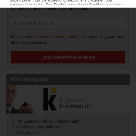
Die wichtigsten Nachrichten und Neuigkeiten aus der
Kunststoffbranche – jeden Tag brandaktuell!
Ich habe die
Datenschutzbestimmungen
zur Kenntnis genommen
und akzeptiere diese.
Jetzt kostenfrei abonnieren
KI Polymerpreise
100 Zeitreihen für den Polymermarkt
Charts und Datentabellen
Preis-Indizes