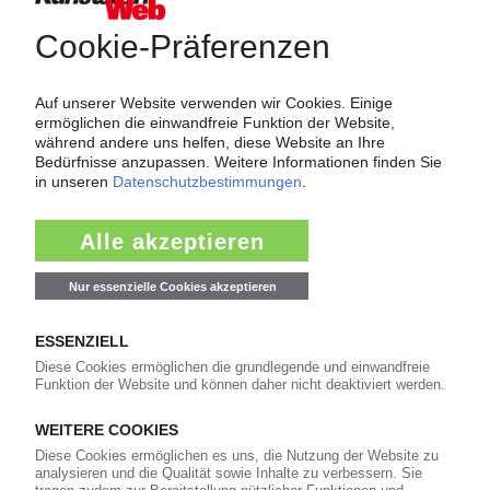
2.174
Namen und Köpfe
1.839
Branche
811
Veranstaltungen
11
Kommentare
42
Interviews
16
In eigener Sache
Newsletter