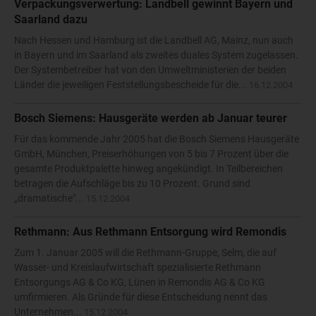
Verpackungsverwertung: Landbell gewinnt Bayern und
Saarland dazu
Nach Hessen und Hamburg ist die Landbell AG, Mainz, nun auch
in Bayern und im Saarland als zweites duales System zugelassen.
Der Systembetreiber hat von den Umweltministerien der beiden
Länder die jeweiligen Feststellungsbescheide für die...
16.12.2004
Bosch Siemens: Hausgeräte werden ab Januar teurer
Für das kommende Jahr 2005 hat die Bosch Siemens Hausgeräte
GmbH, München, Preiserhöhungen von 5 bis 7 Prozent über die
gesamte Produktpalette hinweg angekündigt. In Teilbereichen
betragen die Aufschläge bis zu 10 Prozent. Grund sind
„dramatische"...
15.12.2004
Rethmann: Aus Rethmann Entsorgung wird Remondis
Zum 1. Januar 2005 will die Rethmann-Gruppe, Selm, die auf
Wasser- und Kreislaufwirtschaft spezialisierte Rethmann
Entsorgungs AG & Co KG, Lünen in Remondis AG & Co KG
umfirmieren. Als Gründe für diese Entscheidung nennt das
Unternehmen...
15.12.2004