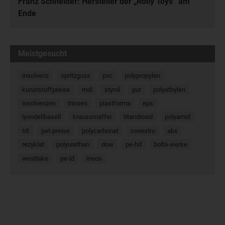
Franz Schneider: Hersteller der „Rolly Toys“ am
Ende
Meistgesucht
insolvenz
spritzguss
pvc
polypropylen
kunststoffpreise
mdi
styrol
pur
polyethylen
insolvenzen
trinseo
plastforma
eps
lyondellbasell
kraussmaffei
titandioxid
polyamid
tdi
pet-preise
polycarbonat
covestro
abs
rezyklat
polyurethan
dow
pe-hd
bolta-werke
westlake
pe-ld
ineos