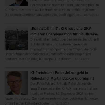
Susanne Daubner: Als die „Tagesschau“-
Sprecherin die Nachricht vom „Chemiegipfel“ im
Kanzleramt verlesen wollte, brach sie in einen Lachkrampf aus.
Die Szene ist amüsant anzuschauen. Doch eigentlich...
04.10.2023
„Kunststoff hilft“: KI Group und GKV
initiieren Spendenaktion für die Ukraine
Die Welt ist entsetzt über den russischen Angriff
auf die Ukraine und seine verheerenden
humanitären und politischen Folgen. Auch die
Unternehmen der deutschen Kunststoffindustrie zeigen sich
bestürzt über den Krieg in Europa. Aus diesem...
10.03.2022
KI-Preisteam: Peter Jetzer geht in
Ruhestand, Martin Bäcker übernimmt
Der „Price Wizard“ tritt ab: Peter Jetzer, der
langjährige Leiter der KI Polymerpreise, hat am
heutigen Freitag, 10. Dezember 2021, seinen
letzten Arbeitstag. Zum Jahresende wird der gebürtige Schweizer
offiziell in den Ruhestand gehen....
10.12.2021