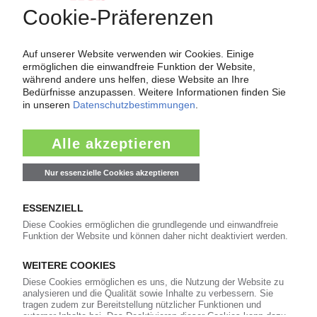
811
Veranstaltungen
11
Kommentare
42
Interviews
16
In eigener Sache
KI Polymerpreise
100 Zeitreihen für den Polymermarkt
Charts und Datentabellen
Preis-Indizes
Marktreports und Marktdaten