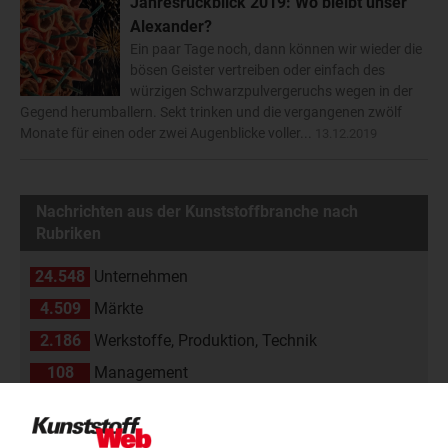
Jahresrückblick 2019: Wo bleibt unser
Alexander?
Ein paar Tage noch, dann können wir wieder die
bösen Geister vertreiben oder einfach des
würzigen Schwarzpulvergeruchs wegen in der
Gegend herumballern. Sekt trinken und die vergangenen zwölf
Monate für einen oder zwei Augenblicke voller...
13.12.2019
Nachrichten aus der Kunststoffbranche nach
Rubriken
24.548
Unternehmen
4.509
Märkte
2.186
Werkstoffe, Produktion, Technik
108
Management
2.174
Namen und Köpfe
1.839
Branche