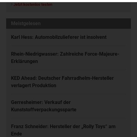
Jetzt kostenlos testen
Meistgelesen
Karl Hess: Automobilzulieferer ist insolvent
Rhein-Niedrigwasser: Zahlreiche Force-Majeure-
Erklärungen
KED Ahead: Deutscher Fahrradhelm-Hersteller
verlagert Produktion
Gerresheimer: Verkauf der
Kunststoffverpackungssparte
Franz Schneider: Hersteller der „Rolly Toys“ am
Ende