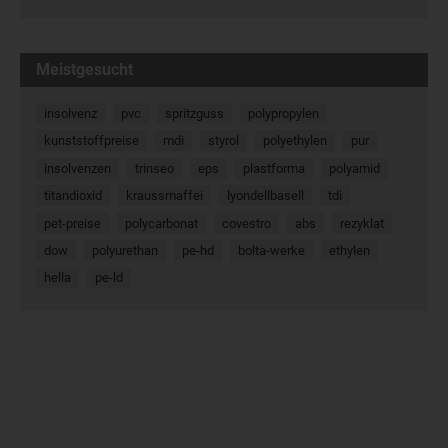
Meistgesucht
insolvenz
pvc
spritzguss
polypropylen
kunststoffpreise
mdi
styrol
polyethylen
pur
insolvenzen
trinseo
eps
plastforma
polyamid
titandioxid
kraussmaffei
lyondellbasell
tdi
pet-preise
polycarbonat
covestro
abs
rezyklat
dow
polyurethan
pe-hd
bolta-werke
ethylen
hella
pe-ld