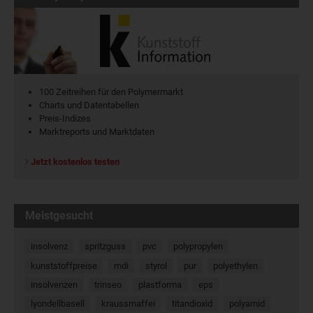
100 Zeitreihen für den Polymermarkt
Charts und Datentabellen
Preis-Indizes
Marktreports und Marktdaten
Jetzt kostenlos testen
Meistgesucht
insolvenz
spritzguss
pvc
polypropylen
kunststoffpreise
mdi
styrol
pur
polyethylen
insolvenzen
trinseo
plastforma
eps
lyondellbasell
kraussmaffei
titandioxid
polyamid