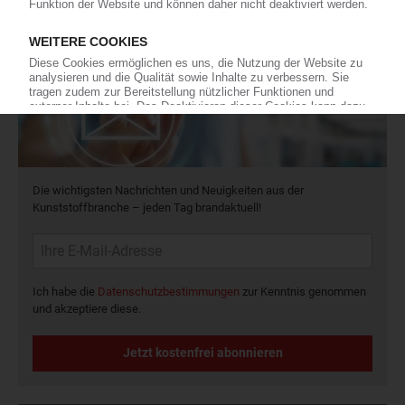
Newsletter
Die wichtigsten Nachrichten und Neuigkeiten aus der
Kunststoffbranche – jeden Tag brandaktuell!
Ich habe die
Datenschutzbestimmungen
zur Kenntnis genommen
und akzeptiere diese.
Jetzt kostenfrei abonnieren