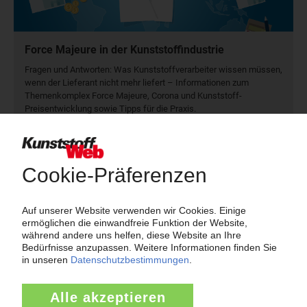
Force Majeure in der Kunststoffindustrie
Fragen und Antworten: Was Kunst­stoff­verarbeiter wissen müssen,
wenn der Lieferant nicht mehr liefert – Informationen zum
Themenkomplex Force Majeure, Corona und Kunststoff-
Preisentwicklung sowie Tipps für die Praxis.
Jetzt lesen
Newsletter
Die wichtigsten Nachrichten und Neuigkeiten aus der