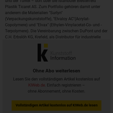
und der Türkei – dort über die Istanbuler Biesterfeld
Plastik Ticaret AS. Zum Portfolio gehören damit unter
anderem die Materialien "Surlyn"
(Verpackungskunststoffe), "Elvaloy AC"(Acrylat-
Copolymere) und "Elvax" (Ethylen-Vinylacetat-Co- und -
Terpolymere). Die Vereinbarung zwischen DuPont und der
C.H. Erbslöh KG, Krefeld, als Distributor für industrielle
Anwendungen wie Kabel, Extrusion und Compoundierung
bleibt davon unberührt.
Ohne Abo weiterlesen
Lesen Sie den vollständigen Artikel kostenlos auf
KIWeb.de
. Einfach registrieren –
ohne Abonnement, ohne Kosten.
Vollständigen Artikel kostenlos auf KIWeb.de lesen