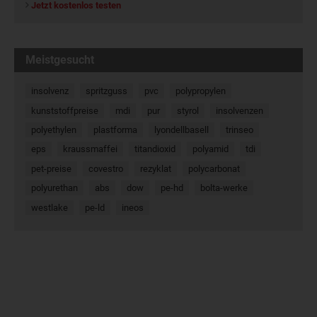
Jetzt kostenlos testen
Meistgesucht
insolvenz
spritzguss
pvc
polypropylen
kunststoffpreise
mdi
pur
styrol
insolvenzen
polyethylen
plastforma
lyondellbasell
trinseo
eps
kraussmaffei
titandioxid
polyamid
tdi
pet-preise
covestro
rezyklat
polycarbonat
polyurethan
abs
dow
pe-hd
bolta-werke
westlake
pe-ld
ineos