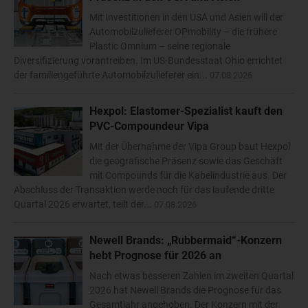
Mit Investitionen in den USA und Asien will der
Automobilzulieferer OPmobility – die frühere
Plastic Omnium – seine regionale
Diversifizierung vorantreiben. Im US-Bundesstaat Ohio errichtet
der familiengeführte Automobilzulieferer ein...
07.08.2026
Hexpol: Elastomer-Spezialist kauft den
PVC-Compoundeur Vipa
Mit der Übernahme der Vipa Group baut Hexpol
die geografische Präsenz sowie das Geschäft
mit Compounds für die Kabelindustrie aus. Der
Abschluss der Transaktion werde noch für das laufende dritte
Quartal 2026 erwartet, teilt der...
07.08.2026
Newell Brands: „Rubbermaid“-Konzern
hebt Prognose für 2026 an
Nach etwas besseren Zahlen im zweiten Quartal
2026 hat Newell Brands die Prognose für das
Gesamtjahr angehoben. Der Konzern mit der