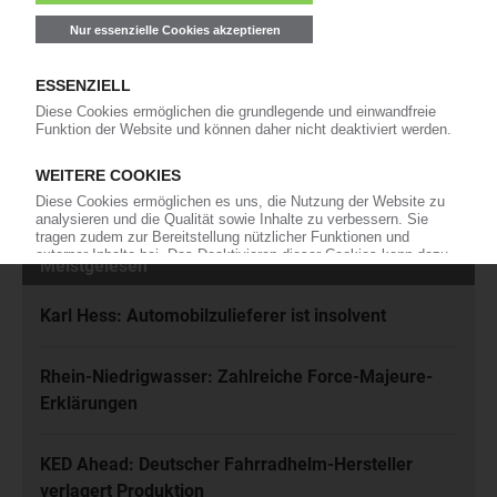
Kunststoffbranche – jeden Tag brandaktuell!
Ich habe die
Datenschutzbestimmungen
zur Kenntnis genommen
und akzeptiere diese.
Jetzt kostenfrei abonnieren
Meistgelesen
Karl Hess: Automobilzulieferer ist insolvent
Rhein-Niedrigwasser: Zahlreiche Force-Majeure-
Erklärungen
KED Ahead: Deutscher Fahrradhelm-Hersteller
verlagert Produktion