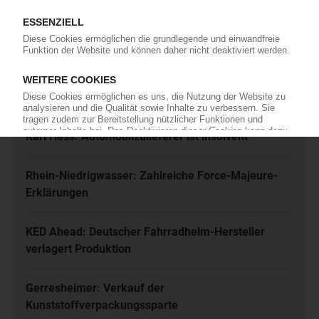
Ich habe die
Datenschutzbestimmungen
zur Kenntnis genommen
und akzeptiere diese.
Jetzt kostenfrei abonnieren
Meistgelesen
Karl Hess: Automobilzulieferer ist insolvent
Rhein-Niedrigwasser: Zahlreiche Force-Majeure-
Erklärungen
KED Ahead: Deutscher Fahrradhelm-Hersteller
verlagert Produktion
Gerresheimer: Verkauf der
Kunststoffverpackungssparte