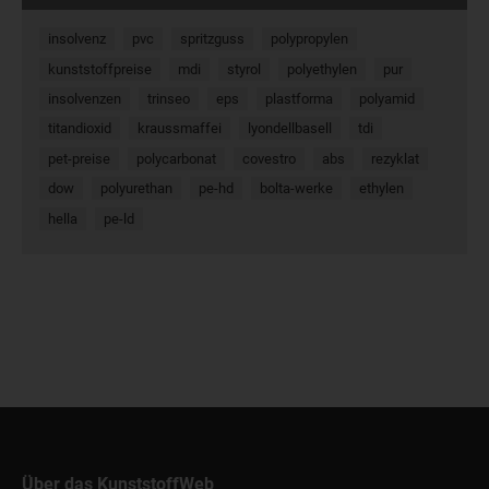
insolvenz
pvc
spritzguss
polypropylen
kunststoffpreise
mdi
styrol
polyethylen
pur
insolvenzen
trinseo
eps
plastforma
polyamid
titandioxid
kraussmaffei
lyondellbasell
tdi
pet-preise
polycarbonat
covestro
abs
rezyklat
dow
polyurethan
pe-hd
bolta-werke
ethylen
hella
pe-ld
Über das KunststoffWeb