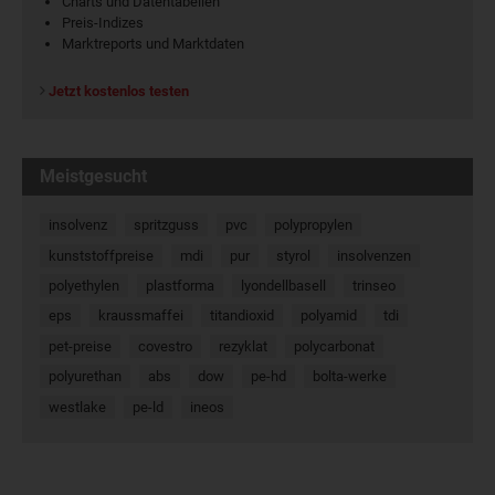
Charts und Datentabellen
Preis-Indizes
Marktreports und Marktdaten
Jetzt kostenlos testen
Meistgesucht
insolvenz
spritzguss
pvc
polypropylen
kunststoffpreise
mdi
pur
styrol
insolvenzen
polyethylen
plastforma
lyondellbasell
trinseo
eps
kraussmaffei
titandioxid
polyamid
tdi
pet-preise
covestro
rezyklat
polycarbonat
polyurethan
abs
dow
pe-hd
bolta-werke
westlake
pe-ld
ineos