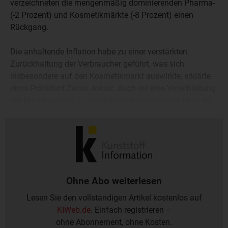
verzeichneten die mengenmäßig dominierenden Pharma-
(-2 Prozent) und Kosmetikmärkte (-8 Prozent) einen
Rückgang.
Die anhaltende Inflation habe zu einer verstärkten
Zurückhaltung der Verbraucher geführt, was sich
insbesondere auf den Kosmetikmarkt auswirkte, erklärte
etma-Präsident Zoran Joksic. Auch sei eine Verschiebung
der Nachfrage hin zu Handelsmarken zu beobachten, da
Verbraucher verstärkt auf günstigere Alternativen
auswichen.
Ohne Abo weiterlesen
Lesen Sie den vollständigen Artikel kostenlos auf
KIWeb.de
. Einfach registrieren –
ohne Abonnement, ohne Kosten.