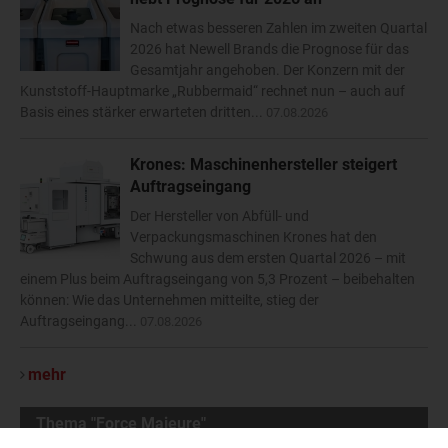
Nach etwas besseren Zahlen im zweiten Quartal
2026 hat Newell Brands die Prognose für das
Gesamtjahr angehoben. Der Konzern mit der
Kunststoff-Hauptmarke „Rubbermaid“ rechnet nun – auch auf
Basis eines stärker erwarteten dritten...
07.08.2026
Krones: Maschinenhersteller steigert
Auftragseingang
Der Hersteller von Abfüll- und
Verpackungsmaschinen Krones hat den
Schwung aus dem ersten Quartal 2026 – mit
einem Plus beim Auftragseingang von 5,3 Prozent – beibehalten
können: Wie das Unternehmen mitteilte, stieg der
Auftragseingang...
07.08.2026
mehr
Thema "Force Majeure"