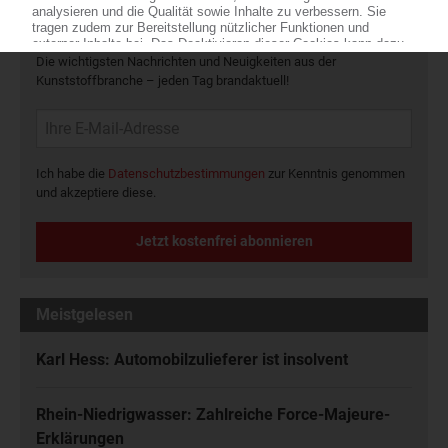
Die wichtigsten Nachrichten und Neuigkeiten aus der
Kunststoffbranche – jeden Tag brandaktuell!
Ich habe die
Datenschutzbestimmungen
zur Kenntnis genommen
und akzeptiere diese.
Jetzt kostenfrei abonnieren
Meistgelesen
Karl Hess: Automobilzulieferer ist insolvent
Rhein-Niedrigwasser: Zahlreiche Force-Majeure-
Erklärungen