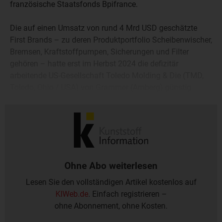
französische Staatsfonds Bpifrance.
Die auf einen Umsatz von rund 4 Mrd USD geschätzte
First Brands – zu deren Produktportfolio Scheibenwischer,
Bremsen, Kraftstoffpumpen, Sicherungen und Filter
gehören – hatte erst im Herbst 2024 die defizitär
arbeitende US-Gesellschaft Toledo Molding & Die (TMD,
Toledo, Ohio / USA) von Grammer (Amberg) günstig
übernommen. In Europa ist die Gruppe bislang mit
Westfalia Automotive (Rheda-Wiedenbrück) vertreten.
Ohne Abo weiterlesen
Lesen Sie den vollständigen Artikel kostenlos auf
KIWeb.de
. Einfach registrieren –
ohne Abonnement, ohne Kosten.