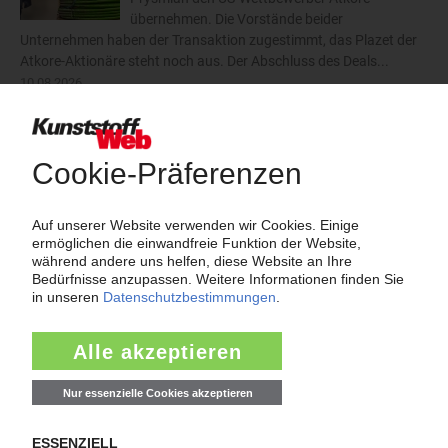
übernehmen. Die Vorstände beider
Unternehmen haben der Transaktion zugestimmt, das Plazet der
Atkore-Aktionäre steht noch aus. Der Abschluss des Deals...
10.08.2026
mehr
Thema "Force Majeure"
Force Majeure in der Kunststoffindustrie
Fragen und Antworten: Was Kunst­stoff­verarbeiter wissen müssen,
wenn der Lieferant nicht mehr liefert – Informationen zum
Themenkomplex Force Majeure, Corona und Kunststoff-
Preisentwicklung sowie Tipps für die Praxis.