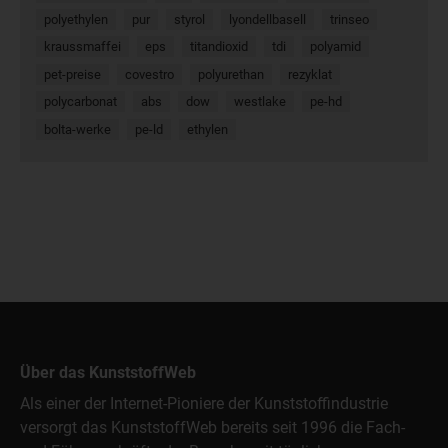
polyethylen
pur
styrol
lyondellbasell
trinseo
kraussmaffei
eps
titandioxid
tdi
polyamid
pet-preise
covestro
polyurethan
rezyklat
polycarbonat
abs
dow
westlake
pe-hd
bolta-werke
pe-ld
ethylen
Über das KunststoffWeb
Als einer der Internet-Pioniere der Kunststoffindustrie
versorgt das KunststoffWeb bereits seit 1996 die Fach-