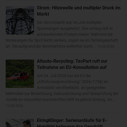
Strom: Hitzewelle und multipler Druck im
Markt
Der Strommarkt war im Juli multiplen
Spannungen ausgesetzt. Das schlug sich in
schwankenden Preisen nieder: Während die
Notierungen für Spot leicht sanken, zogen sie im Termingeschäft
an. Die aufgrund der Sommerhitze weiterhin stark...
10.08.2026
Altauto-Recycling: TecPart ruft zur
Teilnahme an EU-Konsultation auf
Am 24. Juli 2026 hat die EU die
„Altfahrzeugverordnung“ 2026/1738) im
Amtsblatt veröffentlicht. An geeigneten
Methoden zur Berechnung, Kennzeichnung und Überprüfung der
Anteile an recycelten Kunststoffen fehlt es jedoch bislang. Im...
10.08.2026
ElringKlinger: Serienanläufe für E-
Mobilität befeuern das Geschäft