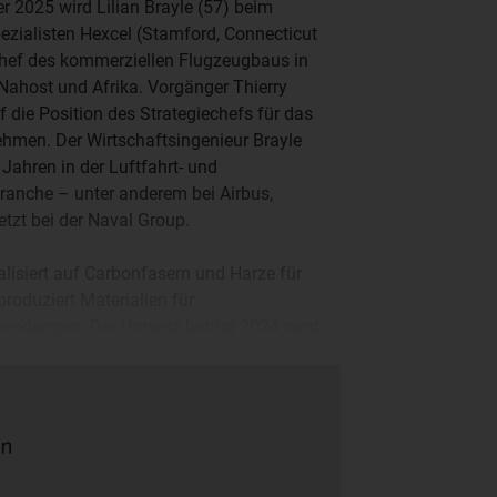
 2025 wird Lilian Brayle (57) beim
zialisten Hexcel (Stamford, Connecticut
hef des kommerziellen Flugzeugbaus in
 Nahost und Afrika. Vorgänger Thierry
f die Position des Strategiechefs für das
men. Der Wirtschaftsingenieur Brayle
0 Jahren in der Luftfahrt- und
ranche – unter anderem bei Airbus,
etzt bei der Naval Group.
alisiert auf Carbonfasern und Harze für
roduziert Materialien für
wendungen. Der Umsatz betrug 2024 rund
il von zwei Dritteln hat. Das bereinigte