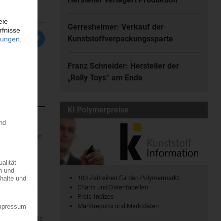
Gerresheimer: Verkauf der
Kunststoffverpackungssparte
Franz Schneider: Hersteller der
„Rolly Toys“ am Ende
KI Polymerpreise
rofitiert, die
r dem...
100 Zeitreihen für den Polymermarkt
Charts und Datentabellen
Preis-Indizes
Marktreports und Marktdaten
ein – mit Sitz