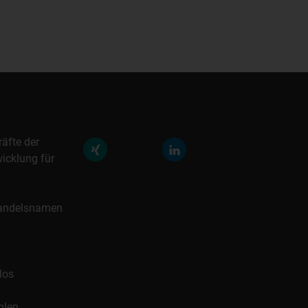
räfte der
icklung für
 Handelsnamen
los
hlen