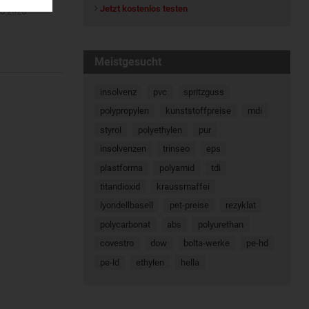
Jetzt kostenlos testen
08.2026
Meistgesucht
insolvenz
pvc
spritzguss
polypropylen
kunststoffpreise
mdi
styrol
polyethylen
pur
insolvenzen
trinseo
eps
plastforma
polyamid
tdi
titandioxid
kraussmaffei
lyondellbasell
pet-preise
rezyklat
polycarbonat
abs
polyurethan
covestro
dow
bolta-werke
pe-hd
pe-ld
ethylen
hella