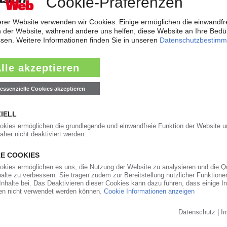
weiterleiten
 gute Geschäfte im zweiten Quartal
er hat auch Evonik im zweiten Quartal 2026 von den Marktverwerfungen p
. Erhöhte Absatzmengen und Verkaufspreise trieben den Umsatz gegenübe
-Zukaufs in Nexpoint
ering Thermoplastic Polymers“ von Sabic wird voraussichtlich Nexpoint s