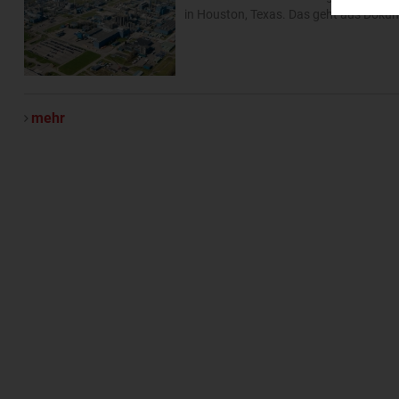
in Houston, Texas. Das geht aus Doku
mehr