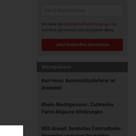
Ich habe die
Datenschutzbestimmungen
zur
Kenntnis genommen und akzeptiere diese.
Jetzt kostenfrei abonnieren
Meistgelesen
Karl Hess: Automobilzulieferer ist
insolvent
Rhein-Niedrigwasser: Zahlreiche
Force-Majeure-Erklärungen
KED Ahead: Deutscher Fahrradhelm-
Hersteller verlagert Produktion