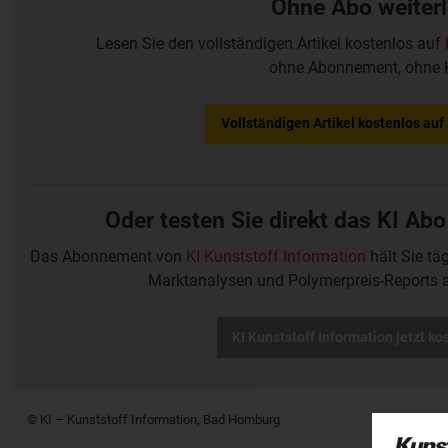
Ohne Abo weiter
Lesen Sie den vollständigen Artikel kostenlos auf
ohne Abonnement, ohne 
Vollständigen Artikel kostenlos au
Oder testen Sie direkt das KI Abo
Das Abonnement von
KI Kunststoff Information
hält Sie tä
Marktanalysen und Polymerpreis-Reports 
KI Kunststoff Information jetzt ko
© KI – Kunststoff Information, Bad Homburg