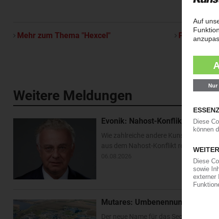
Mehr zum Thema "Hexcel"
Per E-Mail 
Weitere Meldungen
Evonik: Nahost-Konflikt beschert
Wie zahlreiche andere Kunststofferzeug
aus dem Nahost-Konflikt resultierten
06.08.2026
Mutares: Umbenennung des Sabic
Der neue Name für das Segment „Engine