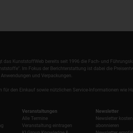
orgt das KunststoffWeb bereits seit 1996 die Fach- und Führungsk
stoffe". Im Fokus der Berichterstattung ist dabei die Preisentw
al, Anwendungen und Verpackungen.
n für den Einkauf sowie nützlichen Service-Informationen wie
Veranstaltungen
Newsletter
Alle Termine
Newsletter kosten
ag
Veranstaltung eintragen
abonnieren
KI Group Knowledge &
Newsletter empfe