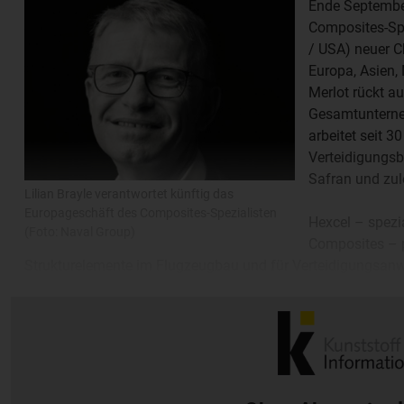
Ende September
Composites-Spe
/ USA) neuer C
Europa, Asien,
Merlot rückt au
Gesamtunterneh
arbeitet seit 3
Verteidigungsb
Safran und zul
Lilian Brayle verantwortet künftig das
Europageschäft des Composites-Spezialisten
Hexcel – spezi
(Foto: Naval Group)
Composites – p
Strukturelemente im Flugzeugbau und für Verteidigungsan
1,9 Mrd USD, woran der kommerzielle Flugzeugbau einen Ante
Ebitda wurde mit 236 Mio USD beziffert.