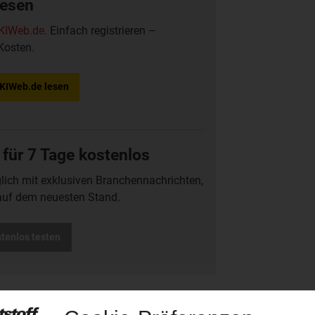
lesen
KIWeb.de
. Einfach registrieren –
Kosten.
f KIWeb.de lesen
 für 7 Tage kostenlos
glich mit exklusiven Branchennachrichten,
auf dem neuesten Stand.
stenlos testen