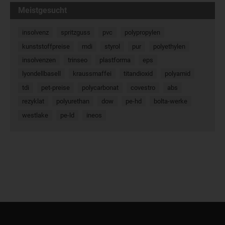
Meistgesucht
insolvenz
spritzguss
pvc
polypropylen
kunststoffpreise
mdi
styrol
pur
polyethylen
insolvenzen
trinseo
plastforma
eps
lyondellbasell
kraussmaffei
titandioxid
polyamid
tdi
pet-preise
polycarbonat
covestro
abs
rezyklat
polyurethan
dow
pe-hd
bolta-werke
westlake
pe-ld
ineos