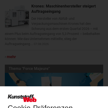
Krones: Maschinenhersteller steigert
Auftragseingang
Der Hersteller von Abfüll- und
Verpackungsmaschinen Krones hat den
Schwung aus dem ersten Quartal 2026 – mit
einem Plus beim Auftragseingang von 5,3 Prozent – beibehalten
können: Wie das Unternehmen mitteilte, stieg der
Auftragseingang...
07.08.2026
mehr
Thema "Force Majeure"