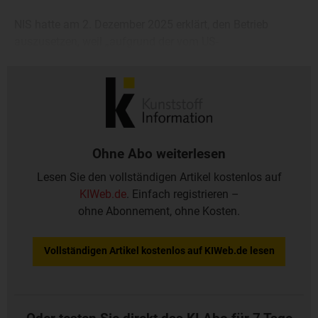
NIS hatte am 2. Dezember 2025 erklärt, den Betrieb
auszusetzen, weil „aufgrund der vom US-
Finanzministerium verhängten Sanktionen kein Rohöl zur
Verarbeitung“ zur Verfügung stehe.
Ohne Abo weiterlesen
Lesen Sie den vollständigen Artikel kostenlos auf
KIWeb.de
. Einfach registrieren –
ohne Abonnement, ohne Kosten.
Vollständigen Artikel kostenlos auf KIWeb.de lesen