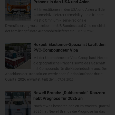
Präsenz in den USA und Asien
Mit Investitionen in den USA und Asien will der
Automobilzulieferer OPmobility – die frühere
Plastic Omnium – seine regionale
Diversifizierung vorantreiben. Im US-Bundesstaat Ohio errichtet
der familiengeführte Automobilzulieferer ein...
07.08.2026
Hexpol: Elastomer-Spezialist kauft den
PVC-Compoundeur Vipa
Mit der Übernahme der Vipa Group baut Hexpol
die geografische Präsenz sowie das Geschäft
mit Compounds für die Kabelindustrie aus. Der
Abschluss der Transaktion werde noch für das laufende dritte
Quartal 2026 erwartet, teilt der...
07.08.2026
Newell Brands: „Rubbermaid“-Konzern
hebt Prognose für 2026 an
Nach etwas besseren Zahlen im zweiten Quartal
2026 hat Newell Brands die Prognose für das