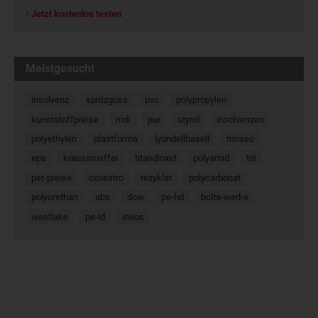
Jetzt kostenlos testen
Meistgesucht
insolvenz
spritzguss
pvc
polypropylen
kunststoffpreise
mdi
pur
styrol
insolvenzen
polyethylen
plastforma
lyondellbasell
trinseo
eps
kraussmaffei
titandioxid
polyamid
tdi
pet-preise
covestro
rezyklat
polycarbonat
polyurethan
abs
dow
pe-hd
bolta-werke
westlake
pe-ld
ineos