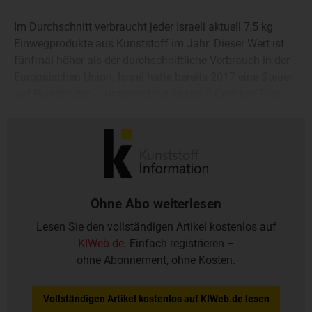
Im Durchschnitt verbraucht jeder Israeli aktuell 7,5 kg
Einwegprodukte aus Kunststoff im Jahr. Dieser Wert ist
fünfmal höher als der durchschnittliche Verbrauch in der
Europäischen Union. Israel hatte bereits 2017 eine Steuer
auf Plastiktüten – umgerechnet knapp 3 Cent pro Tüte –
eingeführt. Infolgedessen sei deren Verbrauch um 80
Prozent zurückgegangen.
Ohne Abo weiterlesen
Lesen Sie den vollständigen Artikel kostenlos auf
KIWeb.de
. Einfach registrieren –
ohne Abonnement, ohne Kosten.
Vollständigen Artikel kostenlos auf KIWeb.de lesen