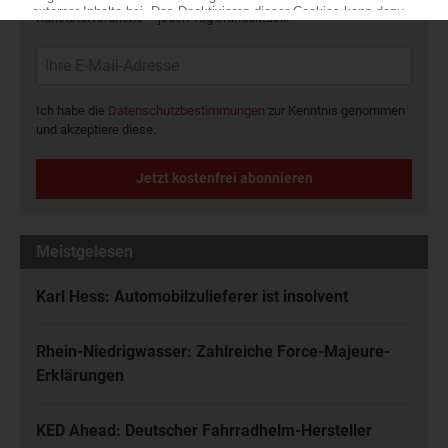
Kunststoffbranche – jeden Tag brandaktuell!
Ich habe die
Datenschutzbestimmungen
zur Kenntnis genommen
und akzeptiere diese.
Jetzt kostenfrei abonnieren
Meistgelesen
Karl Hess: Automobilzulieferer ist insolvent
Rhein-Niedrigwasser: Zahlreiche Force-Majeure-
Erklärungen
KED Ahead: Deutscher Fahrradhelm-Hersteller