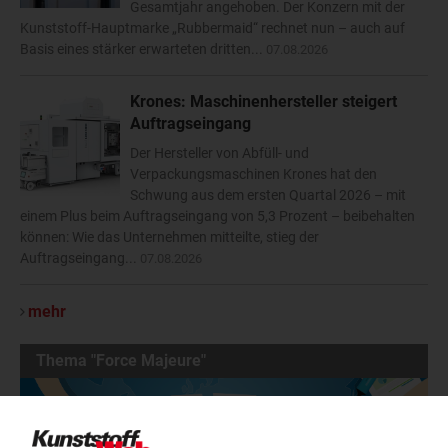
Gesamtjahr angehoben. Der Konzern mit der
Kunststoff-Hauptmarke „Rubbermaid“ rechnet nun – auch auf
Basis eines stärker erwarteten dritten...
07.08.2026
Krones: Maschinenhersteller steigert
Auftragseingang
Der Hersteller von Abfüll- und
Verpackungsmaschinen Krones hat den
Schwung aus dem ersten Quartal 2026 – mit
einem Plus beim Auftragseingang von 5,3 Prozent – beibehalten
können: Wie das Unternehmen mitteilte, stieg der
Auftragseingang...
07.08.2026
mehr
Thema "Force Majeure"