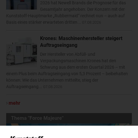
2026 hat Newell Brands die Prognose für das
Gesamtjahr angehoben. Der Konzern mit der
Kunststoff-Hauptmarke „Rubbermaid“ rechnet nun – auch auf
Basis eines stärker erwarteten dritten...
07.08.2026
Krones: Maschinenhersteller steigert
Auftragseingang
Der Hersteller von Abfüll- und
Verpackungsmaschinen Krones hat den
Schwung aus dem ersten Quartal 2026 – mit
einem Plus beim Auftragseingang von 5,3 Prozent – beibehalten
können: Wie das Unternehmen mitteilte, stieg der
Auftragseingang...
07.08.2026
mehr
Thema "Force Majeure"