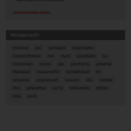
Jetzt kostenlos testen
Meistgesucht
insolvenz
pvc
spritzguss
polypropylen
kunststoffpreise
mdi
styrol
polyethylen
pur
insolvenzen
trinseo
eps
plastforma
polyamid
titandioxid
kraussmaffei
lyondellbasell
tdi
pet-preise
polycarbonat
covestro
abs
rezyklat
dow
polyurethan
pe-hd
bolta-werke
ethylen
hella
pe-ld