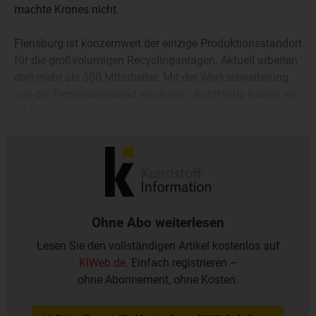
machte Krones nicht.
Flensburg ist konzernweit der einzige Produktionsstandort
für die großvolumigen Recyclinganlagen. Aktuell arbeiten
dort mehr als 500 Mitarbeiter. Mit der Werkserweiterung
soll der Personalbestand wachsen: „Kurzfristig bauen wir
im Bereich Recycling, Produktbehandlung und
Reinigungstechnik 30 Stellen auf, langfristig sollen noch
weitere dazukommen“, erklärte Werksleiter Jan Münzer.
Ohne Abo weiterlesen
Lesen Sie den vollständigen Artikel kostenlos auf
KIWeb.de
. Einfach registrieren –
ohne Abonnement, ohne Kosten.