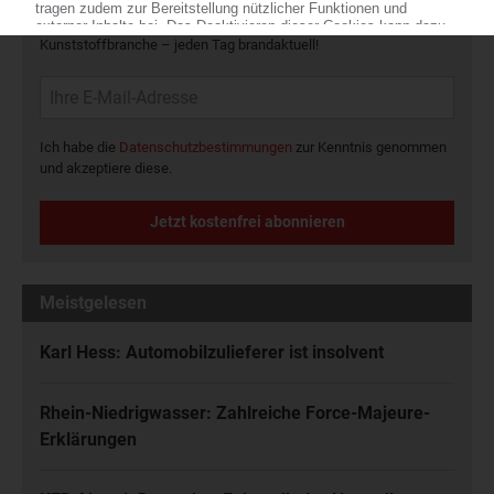
Die wichtigsten Nachrichten und Neuigkeiten aus der
Kunststoffbranche – jeden Tag brandaktuell!
Ich habe die
Datenschutzbestimmungen
zur Kenntnis genommen
und akzeptiere diese.
Jetzt kostenfrei abonnieren
Meistgelesen
Karl Hess: Automobilzulieferer ist insolvent
Rhein-Niedrigwasser: Zahlreiche Force-Majeure-
Erklärungen