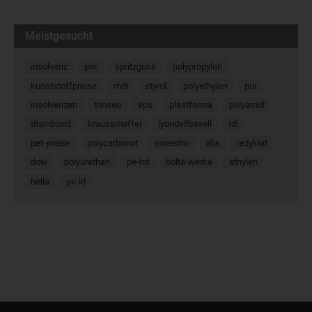
Meistgesucht
insolvenz
pvc
spritzguss
polypropylen
kunststoffpreise
mdi
styrol
polyethylen
pur
insolvenzen
trinseo
eps
plastforma
polyamid
titandioxid
kraussmaffei
lyondellbasell
tdi
pet-preise
polycarbonat
covestro
abs
rezyklat
dow
polyurethan
pe-hd
bolta-werke
ethylen
hella
pe-ld