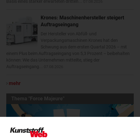
Basis eines stärker erwarteten dritten...
07.08.2026
Krones: Maschinenhersteller steigert
Auftragseingang
Der Hersteller von Abfüll- und
Verpackungsmaschinen Krones hat den
Schwung aus dem ersten Quartal 2026 – mit
einem Plus beim Auftragseingang von 5,3 Prozent – beibehalten
können: Wie das Unternehmen mitteilte, stieg der
Auftragseingang...
07.08.2026
mehr
Thema "Force Majeure"