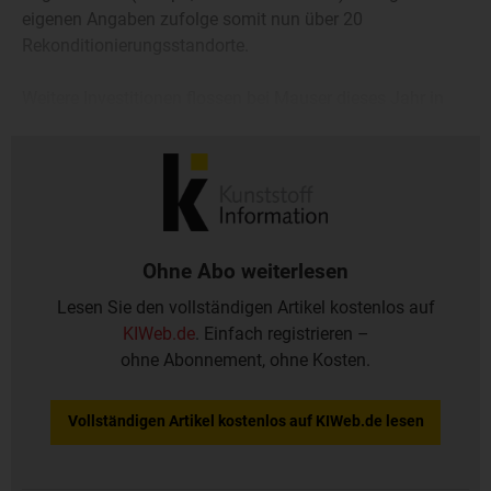
eigenen Angaben zufolge somit nun über 20
Rekonditionierungsstandorte.
Weitere Investitionen flossen bei Mauser dieses Jahr in
den Ausbau der Produktion von IBC und
Kunststofffässern in Polen und Großbritannien.
Ohne Abo weiterlesen
Lesen Sie den vollständigen Artikel kostenlos auf
KIWeb.de
. Einfach registrieren –
ohne Abonnement, ohne Kosten.
Vollständigen Artikel kostenlos auf KIWeb.de lesen