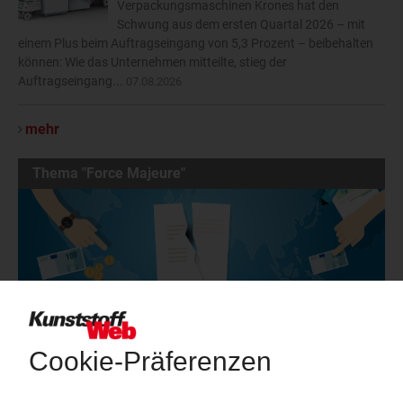
Verpackungsmaschinen Krones hat den
Schwung aus dem ersten Quartal 2026 – mit
einem Plus beim Auftragseingang von 5,3 Prozent – beibehalten
können: Wie das Unternehmen mitteilte, stieg der
Auftragseingang...
07.08.2026
mehr
Thema "Force Majeure"
Force Majeure in der Kunststoffindustrie
Fragen und Antworten: Was Kunst­stoff­verarbeiter wissen müssen,
wenn der Lieferant nicht mehr liefert – Informationen zum
Themenkomplex Force Majeure, Corona und Kunststoff-