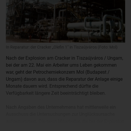
In Reparatur: der Cracker „Olefin 1“ in Tiszaújváros (Foto: Mol)
Nach der Explosion am Cracker in Tiszaújváros / Ungarn,
bei der am 22. Mai ein Arbeiter ums Leben gekommen
war, geht der Petrochemiekonzern Mol (Budapest /
Ungarn) davon aus, dass die Reparatur der Anlage einige
Monate dauern wird. Entsprechend dürfte die
Verfügbarkeit längere Zeit beeinträchtigt bleiben.
Nach Angaben des Unternehmens hat mittlerweile ein
Ausschuss die Untersuchungen zur Unglücksursache
aufgenommen. Die neun Mitarbeiter, die bei der Explosion
verletzt wurden, befänden sich auf dem Weg der