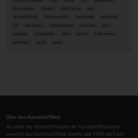
kunststoffpreise
mdi
styrol
pur
polyethylen
insolvenzen
trinseo
plastforma
eps
lyondellbasell
kraussmaffei
titandioxid
polyamid
tdi
pet-preise
polycarbonat
covestro
abs
rezyklat
polyurethan
dow
pe-hd
bolta-werke
westlake
pe-ld
ineos
Über das KunststoffWeb
Als einer der Internet-Pioniere der Kunststoffindustrie
versorgt das KunststoffWeb bereits seit 1996 die Fach-