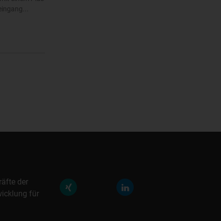
eingang...
räfte der
icklung für