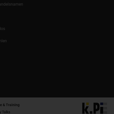
 Handelsnamen
los
hlen
e & Training
y Talks