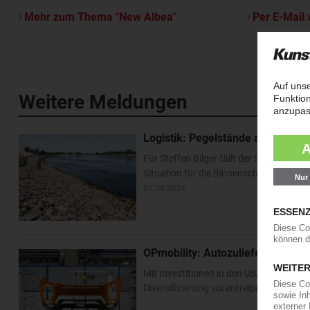
Mehr zum Thema "New Albea"
Per E-Mail 
Weitere Meldungen
Logistik: Pegelstände am Rhein e
Für Steffen Bilger fällt der Sommerurl
Situation für die Binnenschifffahrt ha
07.08.2026
OPmobility: Autozulieferer verst
Mit Investitionen in den USA und Asien 
Diversifizierung vorantreiben. Im US-Bu