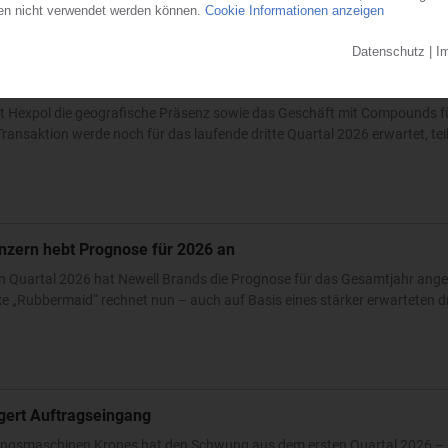
auft den PVC-Compoundeur Vipa
t Hexpol die geografische Präsenz sowie das Geschäft mit Compounds fü
ransaktion werde noch für das laufende dritte Quartal 2026 erwartet, teilt
nzern hebt Prognose für 2026 an
n Quartal 2026 hat Newell Brands die Prognose für das Gesamtjahr ang
 „Rubbermaid“ rechnet nun – auch auf Basis eines stärker erwarteten dri
igert Auftragseingang
ckungsmaschinen Krones hat den Schwung aus dem ersten Quartal 2026 – 