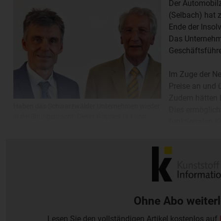
Der Automobilz
(Selbach) hat 
Ende der Insol
Das Unternehmen
Geschäftsführe
Im Zuge der Ne
Preise an und ü
Zudem hätten K
Haben das Schwarzwälder Unternehmen wieder
Dies ermöglich
in die Spur gebracht: Dieter Göppert (li.) und
funktionalen K
Johannes Pollaert (Foto: New Albea)
Automobilindus
Fertigungslinie für Heizfolien in Betrieb zu nehmen.
Ohne Abo weiter
Lesen Sie den vollständigen Artikel kostenlos auf