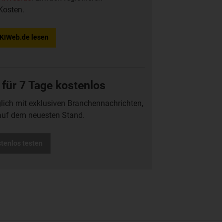
Kosten.
f KIWeb.de lesen
 für 7 Tage kostenlos
glich mit exklusiven Branchennachrichten,
auf dem neuesten Stand.
stenlos testen