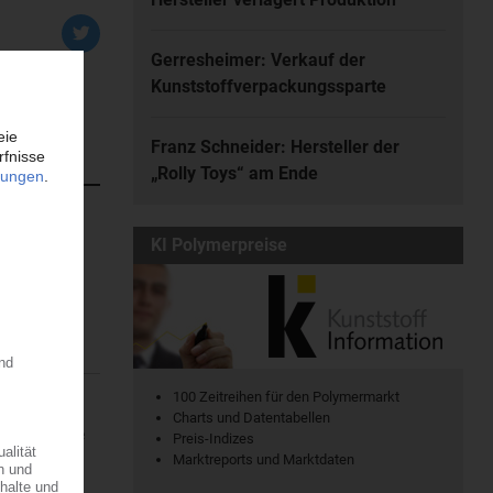
Gerresheimer: Verkauf der
Kunststoffverpackungssparte
Franz Schneider: Hersteller der
„Rolly Toys“ am Ende
KI Polymerpreise
atischen
en. Dort...
100 Zeitreihen für den Polymermarkt
Charts und Datentabellen
ine regionale
Preis-Indizes
7.08.2026
Marktreports und Marktdaten