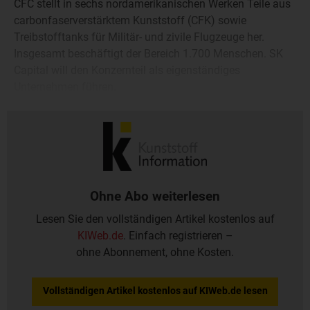
CFC stellt in sechs nordamerikanischen Werken Teile aus
carbonfaserverstärktem Kunststoff (CFK) sowie
Treibstofftanks für Militär- und zivile Flugzeuge her.
Insgesamt beschäftigt der Bereich 1.700 Menschen. SK
Capital will den Konzernteil als eigenständiges
Unternehmen führen.
Ohne Abo weiterlesen
Lesen Sie den vollständigen Artikel kostenlos auf
KIWeb.de
. Einfach registrieren –
ohne Abonnement, ohne Kosten.
Vollständigen Artikel kostenlos auf KIWeb.de lesen