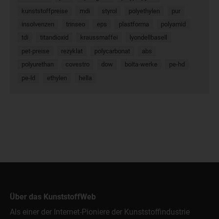
kunststoffpreise
mdi
styrol
polyethylen
pur
insolvenzen
trinseo
eps
plastforma
polyamid
tdi
titandioxid
kraussmaffei
lyondellbasell
pet-preise
rezyklat
polycarbonat
abs
polyurethan
covestro
dow
bolta-werke
pe-hd
pe-ld
ethylen
hella
Über das KunststoffWeb
Als einer der Internet-Pioniere der Kunststoffindustrie