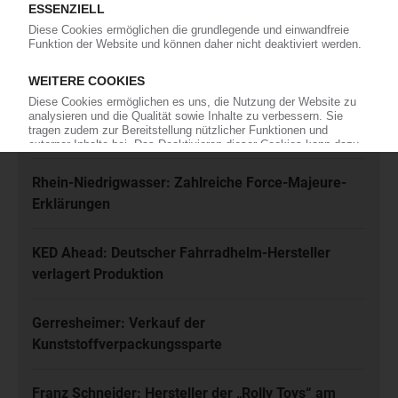
Jetzt kostenfrei abonnieren
Meistgelesen
Karl Hess: Automobilzulieferer ist insolvent
Rhein-Niedrigwasser: Zahlreiche Force-Majeure-
Erklärungen
KED Ahead: Deutscher Fahrradhelm-Hersteller
verlagert Produktion
Gerresheimer: Verkauf der
Kunststoffverpackungssparte
Franz Schneider: Hersteller der „Rolly Toys“ am