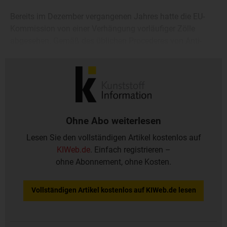
Bereits im Dezember vergangenen Jahres hatte die EU-
Kommission von einer Verhängung vorläufiger Zölle
abgesehen. Gemäß des üblichen Procederes von Anti-
Dumping-Untersuchungen wäre ein finaler Entscheid für
Juli 2026 zu erwarten gewesen.
Ohne Abo weiterlesen
Lesen Sie den vollständigen Artikel kostenlos auf
KIWeb.de
. Einfach registrieren –
ohne Abonnement, ohne Kosten.
Vollständigen Artikel kostenlos auf KIWeb.de lesen