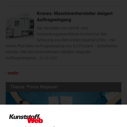
Krones: Maschinenhersteller steigert
Auftragseingang
Der Hersteller von Abfüll- und
Verpackungsmaschinen Krones hat den
Schwung aus dem ersten Quartal 2026 – mit
einem Plus beim Auftragseingang von 5,3 Prozent – beibehalten
können: Wie das Unternehmen mitteilte, stieg der
Auftragseingang...
07.08.2026
mehr
Thema "Force Majeure"