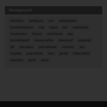
Meistgesucht
insolvenz
spritzguss
pvc
polypropylen
kunststoffpreise
mdi
styrol
pur
polyethylen
insolvenzen
trinseo
plastforma
eps
lyondellbasell
kraussmaffei
titandioxid
polyamid
tdi
pet-preise
polycarbonat
covestro
abs
rezyklat
polyurethan
dow
pe-hd
bolta-werke
westlake
pe-ld
ineos