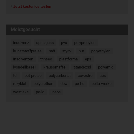
Jetzt kostenlos testen
Meistgesucht
insolvenz
spritzguss
pvc
polypropylen
kunststoffpreise
mdi
styrol
pur
polyethylen
insolvenzen
trinseo
plastforma
eps
lyondellbasell
kraussmaffei
titandioxid
polyamid
tdi
pet-preise
polycarbonat
covestro
abs
rezyklat
polyurethan
dow
pe-hd
bolta-werke
westlake
pe-ld
ineos