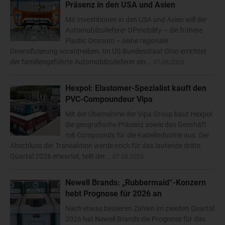
Präsenz in den USA und Asien
Mit Investitionen in den USA und Asien will der
Automobilzulieferer OPmobility – die frühere
Plastic Omnium – seine regionale
Diversifizierung vorantreiben. Im US-Bundesstaat Ohio errichtet
der familiengeführte Automobilzulieferer ein...
07.08.2026
Hexpol: Elastomer-Spezialist kauft den
PVC-Compoundeur Vipa
Mit der Übernahme der Vipa Group baut Hexpol
die geografische Präsenz sowie das Geschäft
mit Compounds für die Kabelindustrie aus. Der
Abschluss der Transaktion werde noch für das laufende dritte
Quartal 2026 erwartet, teilt der...
07.08.2026
Newell Brands: „Rubbermaid“-Konzern
hebt Prognose für 2026 an
Nach etwas besseren Zahlen im zweiten Quartal
2026 hat Newell Brands die Prognose für das