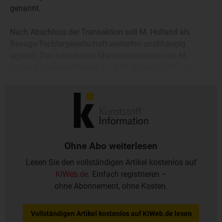
genannt.
Nach Abschluss der Transaktion soll M. Holland als
Ravago-Tochtergesellschaft weiterhin unabhängig
agieren. Das bestehende Managementteam von M.
Holland, darunter Edward J. („Ed“) Holland, CEO und
Vorstandsvorsitzender, sowie Präsident und COO Marc
Fern, wird das Unternehmen weiterhin leiten.
Ohne Abo weiterlesen
Lesen Sie den vollständigen Artikel kostenlos auf
KIWeb.de
. Einfach registrieren –
ohne Abonnement, ohne Kosten.
Vollständigen Artikel kostenlos auf KIWeb.de lesen