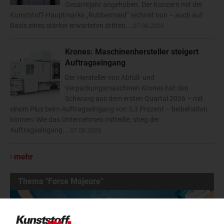
Gesamtjahr angehoben. Der Konzern mit der
Kunststoff-Hauptmarke „Rubbermaid“ rechnet nun – auch auf
Basis eines stärker erwarteten dritten...
07.08.2026
Krones: Maschinenhersteller steigert
Auftragseingang
Der Hersteller von Abfüll- und
Verpackungsmaschinen Krones hat den
Schwung aus dem ersten Quartal 2026 – mit
einem Plus beim Auftragseingang von 5,3 Prozent – beibehalten
können: Wie das Unternehmen mitteilte, stieg der
Auftragseingang...
07.08.2026
mehr
Thema "Force Majeure"