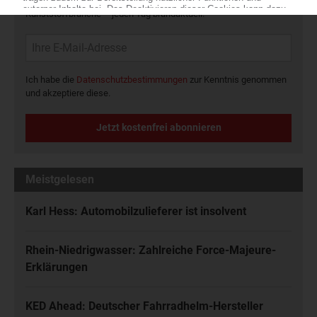
Die wichtigsten Nachrichten und Neuigkeiten aus der
Kunststoffbranche – jeden Tag brandaktuell!
Ich habe die
Datenschutzbestimmungen
zur Kenntnis genommen
und akzeptiere diese.
Jetzt kostenfrei abonnieren
Meistgelesen
Karl Hess: Automobilzulieferer ist insolvent
Rhein-Niedrigwasser: Zahlreiche Force-Majeure-
Erklärungen
KED Ahead: Deutscher Fahrradhelm-Hersteller