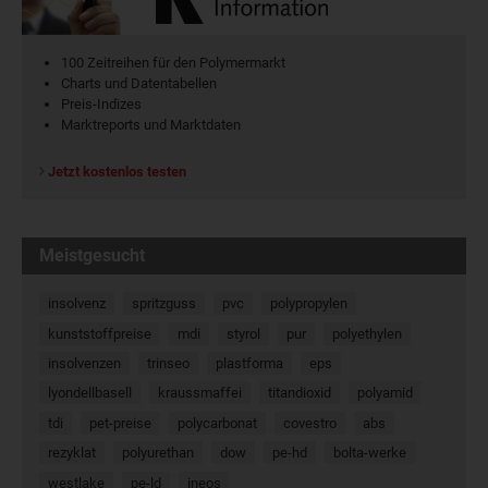
100 Zeitreihen für den Polymermarkt
Charts und Datentabellen
Preis-Indizes
Marktreports und Marktdaten
Jetzt kostenlos testen
Meistgesucht
insolvenz
spritzguss
pvc
polypropylen
kunststoffpreise
mdi
styrol
pur
polyethylen
insolvenzen
trinseo
plastforma
eps
lyondellbasell
kraussmaffei
titandioxid
polyamid
tdi
pet-preise
polycarbonat
covestro
abs
rezyklat
polyurethan
dow
pe-hd
bolta-werke
westlake
pe-ld
ineos