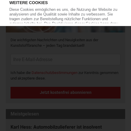
Die wichtigsten Nachrichten und Neuigkeiten aus der
Kunststoffbranche – jeden Tag brandaktuell!
Ich habe die
Datenschutzbestimmungen
zur Kenntnis genommen
und akzeptiere diese.
Jetzt kostenfrei abonnieren
Meistgelesen
Karl Hess: Automobilzulieferer ist insolvent