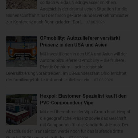
so flach wie das Niedrigwasser im Rhein.
Angesichts der dramatischen Situation für die
Binnenschifffahrt hat der frisch gekürte Bundesverkehrsminister
zur Konferenz nach Bonn geladen. Dort...
07.08.2026
OPmobility: Autozulieferer verstärkt
Präsenz in den USA und Asien
Mit Investitionen in den USA und Asien will der
Automobilzulieferer OPmobility – die frühere
Plastic Omnium – seine regionale
Diversifizierung vorantreiben. Im US-Bundesstaat Ohio errichtet
der familiengeführte Automobilzulieferer ein...
07.08.2026
Hexpol: Elastomer-Spezialist kauft den
PVC-Compoundeur Vipa
Mit der Übernahme der Vipa Group baut Hexpol
die geografische Präsenz sowie das Geschäft
mit Compounds für die Kabelindustrie aus. Der
Abschluss der Transaktion werde noch für das laufende dritte
Quartal 2026 erwartet, teilt der...
07.08.2026