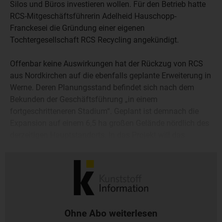
Silos und Büros investieren wollen. Für den Betrieb hatte
RCS-Mitgeschäftsführerin Adelheid Hauschopp-
Franckesei die Gründung einer eigenen
Tochtergesellschaft RCS Recycling angekündigt.
Offenbar keine Auswirkungen hat der Rückzug von RCS
aus Nordkirchen auf die ebenfalls geplante Erweiterung in
Werne. Deren Planungsstand befindet sich nach dem
Bekunden der Geschäftsführung „in einem
fortgeschritteneren Stadium“. Geplant ist demnach die
Expansion auf einem 6,5 ha großen Gelände nördlich des
derzeitigen Hauptstandorts. In das Projekt will das
Unternehmen einen Betrag in zweistelliger Millionenhöhe
investieren.
Ohne Abo weiterlesen