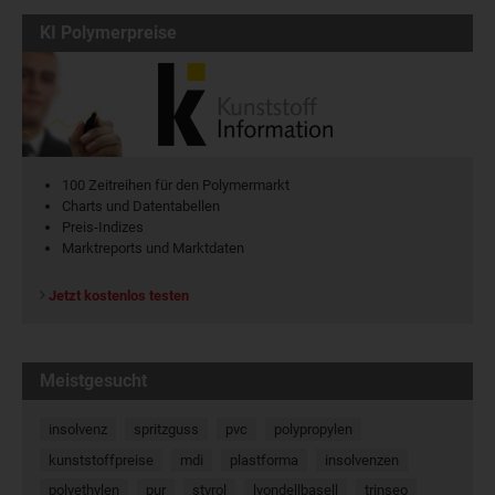
KI Polymerpreise
100 Zeitreihen für den Polymermarkt
Charts und Datentabellen
Preis-Indizes
Marktreports und Marktdaten
Jetzt kostenlos testen
Meistgesucht
insolvenz
spritzguss
pvc
polypropylen
kunststoffpreise
mdi
plastforma
insolvenzen
polyethylen
pur
styrol
lyondellbasell
trinseo