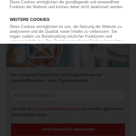
Jetzt lesen
Newsletter
Die wichtigsten Nachrichten und Neuigkeiten aus der
Kunststoffbranche – jeden Tag brandaktuell!
Ich habe die
Datenschutzbestimmungen
zur Kenntnis genommen
und akzeptiere diese.
Jetzt kostenfrei abonnieren