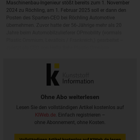
Maschinenbau-Ingenieur stößt bereits zum 1. November
2024 zu Röchling, am 1. Februar 2025 soll er dann den
Posten des Sparten-CEO bei Röchling Automotive
übernehmen. Zuvor hatte der 56-Jährige mehr als 20
Jahre beim Automobilzulieferer OPmobility (vormals
Plastic Ommium, Levallois / Frankreich,) gearbeitet –
zuletzt als CEO von Hella Behr Plastic Omnium.
Ohne Abo weiterlesen
Lesen Sie den vollständigen Artikel kostenlos auf
KIWeb.de
. Einfach registrieren –
ohne Abonnement, ohne Kosten.
Vollständigen Artikel kostenlos auf KIWeb.de lesen