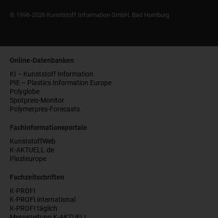
© 1996-2026 Kunststoff Information GmbH, Bad Homburg
Online-Datenbanken
KI – Kunststoff Information
PIE – Plastics Information Europe
Polyglobe
Spotpreis-Monitor
Polymerpres-Forecasts
Fachinformationsportale
KunststoffWeb
K-AKTUELL.de
Plasteurope
Fachzeitschriften
K-PROFI
K-PROFI international
K-PROFI täglich
Messezeitung K-AKTUELL