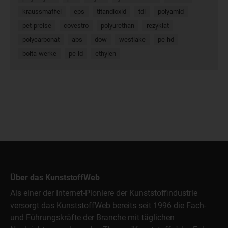
kraussmaffei
eps
titandioxid
tdi
polyamid
pet-preise
covestro
polyurethan
rezyklat
polycarbonat
abs
dow
westlake
pe-hd
bolta-werke
pe-ld
ethylen
Über das KunststoffWeb
Als einer der Internet-Pioniere der Kunststoffindustrie
versorgt das KunststoffWeb bereits seit 1996 die Fach-
und Führungskräfte der Branche mit täglichen