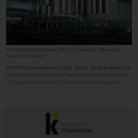
Force Majeure aufgehoben: Die PE-LD-Anlage in Wilton läuft
wieder (Foto: Sabic)
Der Petrochemiekonzern Sabic (Riad / Saudi-Arabien) hat
die Force Majeure (FM) auf Lieferungen von Polyethylen-
LD aus seinem Werk im britischen Wilton aufgehoben.
Sabic hatte Anfang Dezember 2025 FM erklärt, nachdem
ein Stromausfall das Wiederhochfahren seiner PE-LD-
Anlage verhindert hatte.