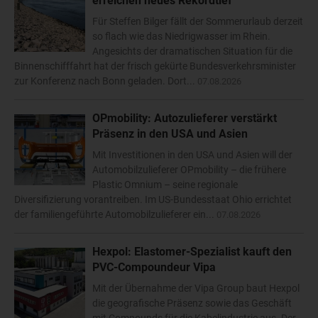
erreichen neues Rekordtief
Für Steffen Bilger fällt der Sommerurlaub derzeit
so flach wie das Niedrigwasser im Rhein.
Angesichts der dramatischen Situation für die
Binnenschifffahrt hat der frisch gekürte Bundesverkehrsminister
zur Konferenz nach Bonn geladen. Dort...
07.08.2026
OPmobility: Autozulieferer verstärkt
Präsenz in den USA und Asien
Mit Investitionen in den USA und Asien will der
Automobilzulieferer OPmobility – die frühere
Plastic Omnium – seine regionale
Diversifizierung vorantreiben. Im US-Bundesstaat Ohio errichtet
der familiengeführte Automobilzulieferer ein...
07.08.2026
Hexpol: Elastomer-Spezialist kauft den
PVC-Compoundeur Vipa
Mit der Übernahme der Vipa Group baut Hexpol
die geografische Präsenz sowie das Geschäft