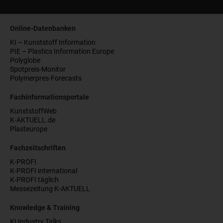
Online-Datenbanken
KI – Kunststoff Information
PIE – Plastics Information Europe
Polyglobe
Spotpreis-Monitor
Polymerpres-Forecasts
Fachinformationsportale
KunststoffWeb
K-AKTUELL.de
Plasteurope
Fachzeitschriften
K-PROFI
K-PROFI international
K-PROFI täglich
Messezeitung K-AKTUELL
Knowledge & Training
KI Industry Talks