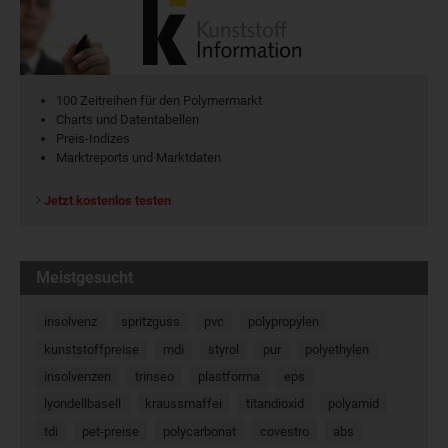
100 Zeitreihen für den Polymermarkt
Charts und Datentabellen
Preis-Indizes
Marktreports und Marktdaten
Jetzt kostenlos testen
Meistgesucht
insolvenz
spritzguss
pvc
polypropylen
kunststoffpreise
mdi
styrol
pur
polyethylen
insolvenzen
trinseo
plastforma
eps
lyondellbasell
kraussmaffei
titandioxid
polyamid
tdi
pet-preise
polycarbonat
covestro
abs