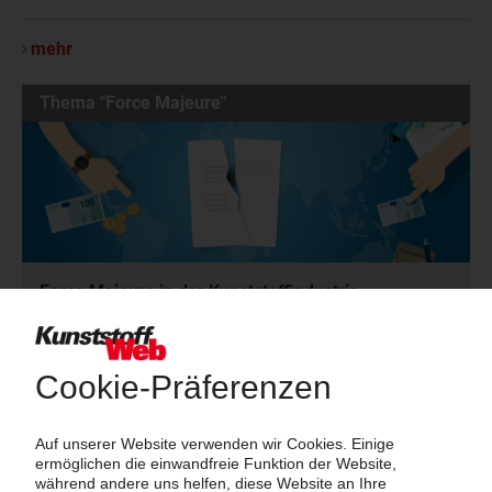
mehr
Thema "Force Majeure"
Force Majeure in der Kunststoffindustrie
Fragen und Antworten: Was Kunst­stoff­verarbeiter wissen müssen,
wenn der Lieferant nicht mehr liefert – Informationen zum
Themenkomplex Force Majeure, Corona und Kunststoff-
Preisentwicklung sowie Tipps für die Praxis.
Jetzt lesen