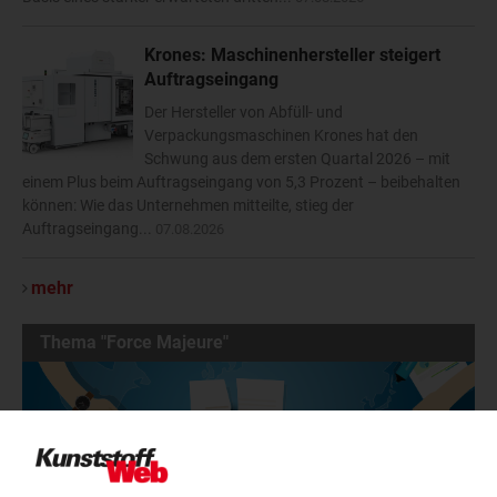
Krones: Maschinenhersteller steigert
Auftragseingang
Der Hersteller von Abfüll- und
Verpackungsmaschinen Krones hat den
Schwung aus dem ersten Quartal 2026 – mit
einem Plus beim Auftragseingang von 5,3 Prozent – beibehalten
können: Wie das Unternehmen mitteilte, stieg der
Auftragseingang...
07.08.2026
mehr
Thema "Force Majeure"