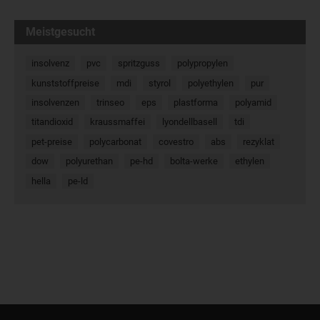
Meistgesucht
insolvenz
pvc
spritzguss
polypropylen
kunststoffpreise
mdi
styrol
polyethylen
pur
insolvenzen
trinseo
eps
plastforma
polyamid
titandioxid
kraussmaffei
lyondellbasell
tdi
pet-preise
polycarbonat
covestro
abs
rezyklat
dow
polyurethan
pe-hd
bolta-werke
ethylen
hella
pe-ld