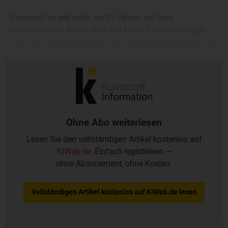
Carmocal ist seit mehr als 25 Jahren auf dem
brasilianischen Markt tätig und bietet Dienstleistungen
rund um das Management von Industrieverpackungen an.
Dazu zählen unter anderem Vermietung und
Flottenmanagement, Reinigung und Prüfung.
Ohne Abo weiterlesen
Lesen Sie den vollständigen Artikel kostenlos auf
KIWeb.de
. Einfach registrieren –
ohne Abonnement, ohne Kosten.
Vollständigen Artikel kostenlos auf KIWeb.de lesen