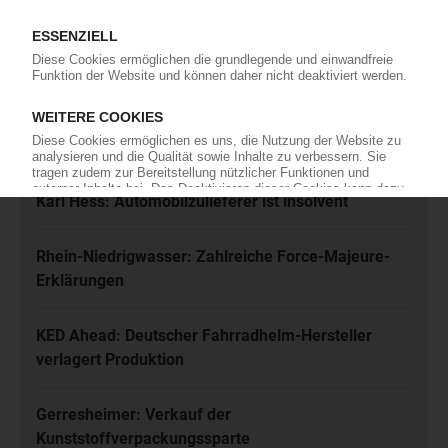
Ich habe die
Datenschutzbestimmungen
zur Kenntnis genommen
und akzeptiere diese.
Jetzt kostenfrei abonnieren
Meistgelesen
Karl Hess: Automobilzulieferer ist insolvent
Rhein-Niedrigwasser: Zahlreiche Force-Majeure-
Erklärungen
KED Ahead: Deutscher Fahrradhelm-Hersteller
verlagert Produktion
Gerresheimer: Verkauf der
Kunststoffverpackungssparte