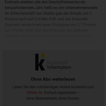
Erstmals erlebten alle drei Geschäftsbereiche ein
herausforderndes Jahr, heißt es von Unternehmensseite.
Im Stifte-Geschäft von Stabilo gab der Umsatz um 2
Prozent nach auf 214 Mio EUR, und das Kosmetik-
Segment verzeichnete einen Rückgang von 3,7 Prozent
auf 373 Mio EUR. Von den Einbußen am stärksten
betroffen war die Outdoor-Sparte mit dem Rucksack-
Hersteller Deuter – hier sackten die Erlöse um 14 Prozent
ab auf 210 Mio EUR, was Schwan-Stabilo auch auf den
„schlechten Skitourenwinter“ zurückführte.
Ohne Abo weiterlesen
Lesen Sie den vollständigen Artikel kostenlos auf
KIWeb.de
. Einfach registrieren –
ohne Abonnement, ohne Kosten.