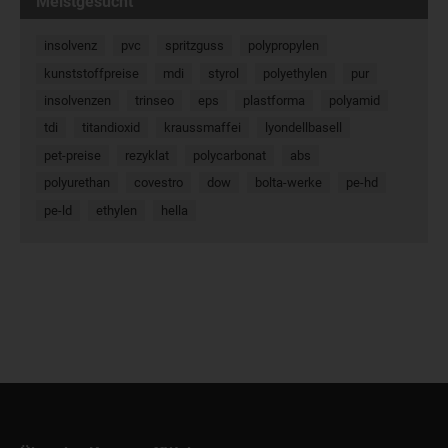
Meistgesucht
insolvenz
pvc
spritzguss
polypropylen
kunststoffpreise
mdi
styrol
polyethylen
pur
insolvenzen
trinseo
eps
plastforma
polyamid
tdi
titandioxid
kraussmaffei
lyondellbasell
pet-preise
rezyklat
polycarbonat
abs
polyurethan
covestro
dow
bolta-werke
pe-hd
pe-ld
ethylen
hella