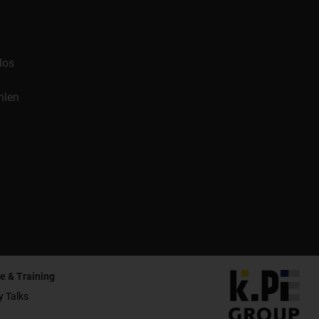
los
hlen
e & Training
y Talks