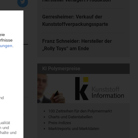
Gerresheimer: Verkauf der
Kunststoffverpackungssparte
Franz Schneider: Hersteller der
„Rolly Toys“ am Ende
atischen
KI Polymerpreise
en. Dort...
100 Zeitreihen für den Polymermarkt
ine regionale
Charts und Datentabellen
7.08.2026
Preis-Indizes
Marktreports und Marktdaten