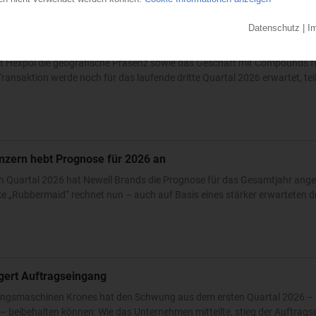
auft den PVC-Compoundeur Vipa
t Hexpol die geografische Präsenz sowie das Geschäft mit Compounds fü
ransaktion werde noch für das laufende dritte Quartal 2026 erwartet, teilt
nzern hebt Prognose für 2026 an
n Quartal 2026 hat Newell Brands die Prognose für das Gesamtjahr ang
 „Rubbermaid“ rechnet nun – auch auf Basis eines stärker erwarteten dri
igert Auftragseingang
ckungsmaschinen Krones hat den Schwung aus dem ersten Quartal 2026 – 
 beibehalten können: Wie das Unternehmen mitteilte, stieg der Auftrags