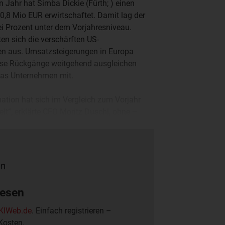
 Jahr hat Simba Dickie (Fürth; ) einen
,8 Mio EUR erwirtschaftet. Damit lag der
ei Prozent unter dem Vorjahresniveau.
en sich die verschärften US-
 aus. Umsatzsteigerungen in Europa
ese Rückgänge weitgehend ausgleichen
 das Unternehmen mit.
uation hat sich im Vergleich zum Vorjahr
elt“, erklärte CFO Moritz Duschl, ohne –
hmen üblich – konkrete Zahlen zu
lesen
KIWeb.de
. Einfach registrieren –
Kosten.