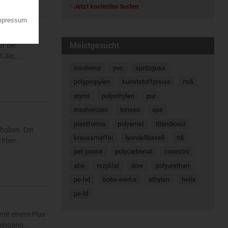
Jetzt kostenlos testen
Meistgesucht
r die
 der...
insolvenz
pvc
spritzguss
polypropylen
kunststoffpreise
mdi
styrol
polyethylen
pur
insolvenzen
trinseo
eps
plastforma
polyamid
titandioxid
ehoben. Der
kraussmaffei
lyondellbasell
tdi
tten...
pet-preise
polycarbonat
covestro
abs
rezyklat
dow
polyurethan
pe-hd
bolta-werke
ethylen
hella
pe-ld
mit einem Plus
eingang...