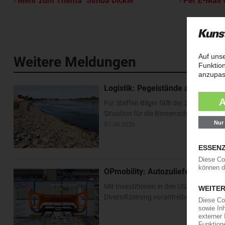
Mehr zum Thema "Simba Dickie"
Per E-Mail 
Weitere Meldungen
Logistik: Pegelstände am Rhein e
Für Steffen Bilger fällt der Sommerurl
Situation für die Binnenschifffahrt ha
07.08.2026
OPmobility: Autozulieferer verst
Mit Investitionen in den USA und Asien 
Diversifizierung vorantreiben. Im US-Bu