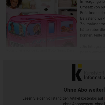
Im vergangenen
Umsatz von 690
Erlös knapp dr
Belastend wirkt
Zollmaßnahmen
hätten aber di
können, teilte
„Die Ertragssit
Rosa für eine rosige Zukunft (Foto: Sunny Days
positiv entwick
Entertainment)
wie im Unterne
nennen. Sie sei weiterhin „gut und sehr solide“.
Ohne Abo weiter
Lesen Sie den vollständigen Artikel kostenlos auf
ohne Abonnement, ohne 