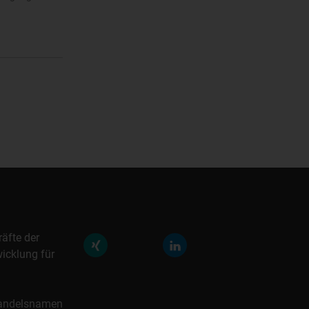
räfte der
icklung für
 Handelsnamen