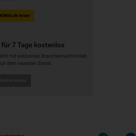
f KIWeb.de lesen
 für 7 Tage kostenlos
glich mit exklusiven Branchennachrichten,
auf dem neuesten Stand.
stenlos testen