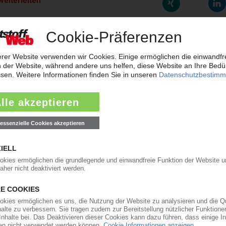
weiterleiten
rreichen neues Rekordtief
aub derzeit so flach wie das Niedrigwasser im Rhein. Angesichts der dram
t der frisch gekürte Bundesverkehrsminister zur Konferenz nach Bonn gelad
ärkt Präsenz in den USA und Asien
will der Automobilzulieferer OPmobility – die frühere Plastic Omnium – se
ndesstaat Ohio errichtet der familiengeführte Automobilzulieferer ein...
0