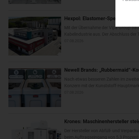
Hexpol: Elastomer-Spezialist k
Mit der Übernahme der Vipa Group bau
Kabelindustrie aus. Der Abschluss der T
07.08.2026
Newell Brands: „Rubbermaid“-Ko
Nach etwas besseren Zahlen im zweite
Konzern mit der Kunststoff-Hauptmarke
07.08.2026
Krones: Maschinenhersteller ste
Der Hersteller von Abfüll- und Verpa
beim Auftragseingang von 5,3 Prozent –