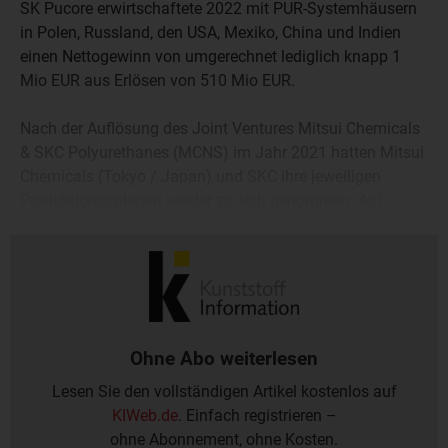
SK Pucore erwirtschaftete 2022 mit PUR-Systemhäusern
in Polen, Russland, den USA, Mexiko, China und Indien
einen Nettogewinn von umgerechnet lediglich knapp 1
Mio EUR aus Erlösen von 510 Mio EUR.
Nach der Auflösung des Joint Ventures Mitsui Chemicals
& SKC Polyurethanes (MCNS) im Jahr 2021 hatten Mitsui
Chemicals (Tokyo / Japan) und SKC ihre jeweiligen
Produktionsanlagen wieder zu sich genommen. Auf
Mitsui-Seite gehörte dazu eine TDI-Produktion. SKC
benannte den eigenen Teil danach in SK Pucore um.
Ohne Abo weiterlesen
Lesen Sie den vollständigen Artikel kostenlos auf
KIWeb.de
. Einfach registrieren –
ohne Abonnement, ohne Kosten.