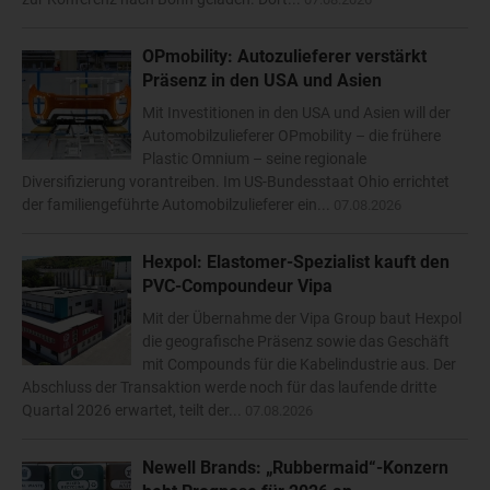
OPmobility: Autozulieferer verstärkt
Präsenz in den USA und Asien
Mit Investitionen in den USA und Asien will der
Automobilzulieferer OPmobility – die frühere
Plastic Omnium – seine regionale
Diversifizierung vorantreiben. Im US-Bundesstaat Ohio errichtet
der familiengeführte Automobilzulieferer ein...
07.08.2026
Hexpol: Elastomer-Spezialist kauft den
PVC-Compoundeur Vipa
Mit der Übernahme der Vipa Group baut Hexpol
die geografische Präsenz sowie das Geschäft
mit Compounds für die Kabelindustrie aus. Der
Abschluss der Transaktion werde noch für das laufende dritte
Quartal 2026 erwartet, teilt der...
07.08.2026
Newell Brands: „Rubbermaid“-Konzern