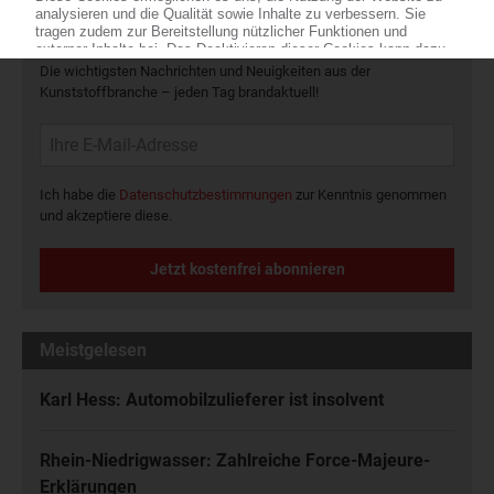
Die wichtigsten Nachrichten und Neuigkeiten aus der
Kunststoffbranche – jeden Tag brandaktuell!
Ich habe die
Datenschutzbestimmungen
zur Kenntnis genommen
und akzeptiere diese.
Jetzt kostenfrei abonnieren
Meistgelesen
Karl Hess: Automobilzulieferer ist insolvent
Rhein-Niedrigwasser: Zahlreiche Force-Majeure-
Erklärungen