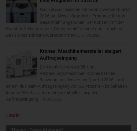
hebt Prognose für 2026 an
Nach etwas besseren Zahlen im zweiten Quartal
2026 hat Newell Brands die Prognose für das
Gesamtjahr angehoben. Der Konzern mit der
Kunststoff-Hauptmarke „Rubbermaid“ rechnet nun – auch auf
Basis eines stärker erwarteten dritten...
07.08.2026
Krones: Maschinenhersteller steigert
Auftragseingang
Der Hersteller von Abfüll- und
Verpackungsmaschinen Krones hat den
Schwung aus dem ersten Quartal 2026 – mit
einem Plus beim Auftragseingang von 5,3 Prozent – beibehalten
können: Wie das Unternehmen mitteilte, stieg der
Auftragseingang...
07.08.2026
mehr
Thema "Force Majeure"