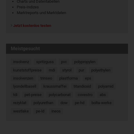
Charts und Datentabellen
Preis-Indizes
Marktreports und Marktdaten
Jetzt kostenlos testen
Meistgesucht
insolvenz
spritzguss
pvc
polypropylen
kunststoffpreise
mdi
styrol
pur
polyethylen
insolvenzen
trinseo
plastforma
eps
lyondellbasell
kraussmaffei
titandioxid
polyamid
tdi
pet-preise
polycarbonat
covestro
abs
rezyklat
polyurethan
dow
pe-hd
bolta-werke
westlake
pe-ld
ineos