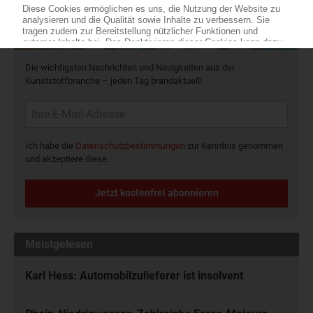
Die wichtigsten Nachrichten und Neuigkeiten aus der
Kunststoffbranche – jeden Tag brandaktuell!
Ich habe die
Datenschutzbestimmungen
zur Kenntnis genommen
und akzeptiere diese.
Jetzt kostenfrei abonnieren
Meistgelesen
Karl Hess: Automobilzulieferer ist insolvent