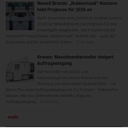
Newell Brands: „Rubbermaid“-Konzern
hebt Prognose für 2026 an
Nach etwas besseren Zahlen im zweiten Quartal
2026 hat Newell Brands die Prognose für das
Gesamtjahr angehoben. Der Konzern mit der
Kunststoff-Hauptmarke „Rubbermaid“ rechnet nun – auch auf
Basis eines stärker erwarteten dritten...
07.08.2026
Krones: Maschinenhersteller steigert
Auftragseingang
Der Hersteller von Abfüll- und
Verpackungsmaschinen Krones hat den
Schwung aus dem ersten Quartal 2026 – mit
einem Plus beim Auftragseingang von 5,3 Prozent – beibehalten
können: Wie das Unternehmen mitteilte, stieg der
Auftragseingang...
07.08.2026
mehr