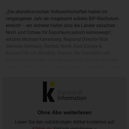
„Die skandinavischen Volkswirtschaften haben im
vergangenen Jahr ein insgesamt solides BIP-Wachstum
erreicht – ein sicherer Hafen sind die Länder zwischen
Nord- und Ostsee für Exporteure jedoch keineswegs",
erklärte Michael Karrenberg, Regional Director Risk
Services Germany, Central, North, East Europe &
Russia/CIS von Atradius. Firmen, die Geschäfte mit
Unternehmen in den skandinavischen Ländern machen,
liefen Gefahr, einen Forderungsausfall zu erleiden. Dieses
Risiko sei weiterhin deutlich höher als vor der Finanz- und
Wirtschaftskrise.
Ohne Abo weiterlesen
Lesen Sie den vollständigen Artikel kostenlos auf
KIWeb.de
. Einfach registrieren –