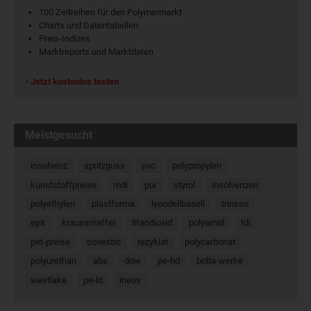
100 Zeitreihen für den Polymermarkt
Charts und Datentabellen
Preis-Indizes
Marktreports und Marktdaten
Jetzt kostenlos testen
Meistgesucht
insolvenz
spritzguss
pvc
polypropylen
kunststoffpreise
mdi
pur
styrol
insolvenzen
polyethylen
plastforma
lyondellbasell
trinseo
eps
kraussmaffei
titandioxid
polyamid
tdi
pet-preise
covestro
rezyklat
polycarbonat
polyurethan
abs
dow
pe-hd
bolta-werke
westlake
pe-ld
ineos