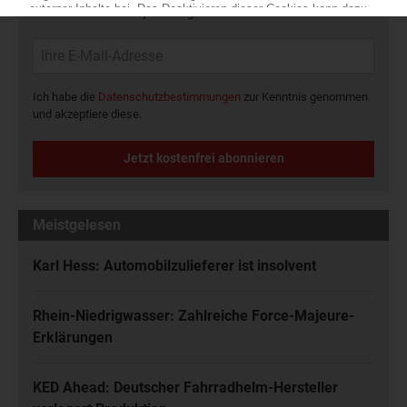
Kunststoffbranche – jeden Tag brandaktuell!
Ich habe die
Datenschutzbestimmungen
zur Kenntnis genommen
und akzeptiere diese.
Jetzt kostenfrei abonnieren
Meistgelesen
Karl Hess: Automobilzulieferer ist insolvent
Rhein-Niedrigwasser: Zahlreiche Force-Majeure-
Erklärungen
KED Ahead: Deutscher Fahrradhelm-Hersteller