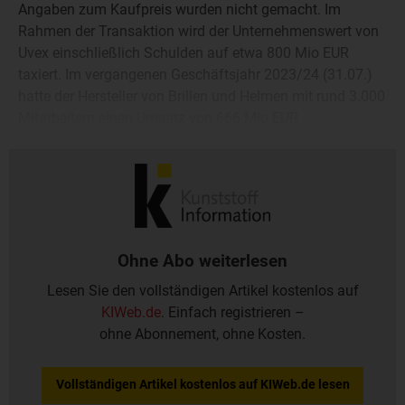
Angaben zum Kaufpreis wurden nicht gemacht. Im
Rahmen der Transaktion wird der Unternehmenswert von
Uvex einschließlich Schulden auf etwa 800 Mio EUR
taxiert. Im vergangenen Geschäftsjahr 2023/24 (31.07.)
hatte der Hersteller von Brillen und Helmen mit rund 3.000
Mitarbeitern einen Umsatz von 666 Mio EUR
erwirtschaftet. Der Deal steht noch unter dem Vorbehalt
der behördlichen Genehmigungen.
Ohne Abo weiterlesen
Lesen Sie den vollständigen Artikel kostenlos auf
KIWeb.de
. Einfach registrieren –
ohne Abonnement, ohne Kosten.
Vollständigen Artikel kostenlos auf KIWeb.de lesen