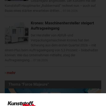
Gesamtjahr angehoben. Der Konzern mit der
Kunststoff-Hauptmarke „Rubbermaid“ rechnet nun – auch auf
Basis eines stärker erwarteten dritten...
07.08.2026
Krones: Maschinenhersteller steigert
Auftragseingang
Der Hersteller von Abfüll- und
Verpackungsmaschinen Krones hat den
Schwung aus dem ersten Quartal 2026 – mit
einem Plus beim Auftragseingang von 5,3 Prozent – beibehalten
können: Wie das Unternehmen mitteilte, stieg der
Auftragseingang...
07.08.2026
mehr
Thema "Force Majeure"