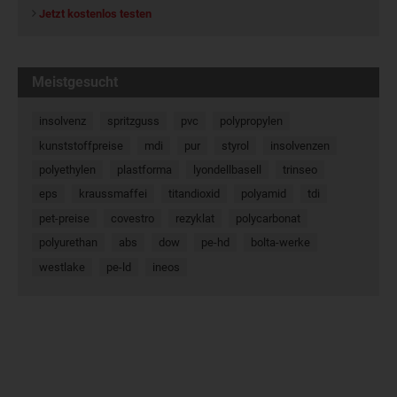
Jetzt kostenlos testen
Meistgesucht
insolvenz
spritzguss
pvc
polypropylen
kunststoffpreise
mdi
pur
styrol
insolvenzen
polyethylen
plastforma
lyondellbasell
trinseo
eps
kraussmaffei
titandioxid
polyamid
tdi
pet-preise
covestro
rezyklat
polycarbonat
polyurethan
abs
dow
pe-hd
bolta-werke
westlake
pe-ld
ineos