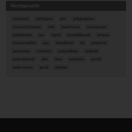
Meistgesucht
insolvenz
spritzguss
pvc
polypropylen
kunststoffpreise
mdi
plastforma
insolvenzen
polyethylen
pur
styrol
lyondellbasell
trinseo
kraussmaffei
eps
titandioxid
tdi
polyamid
pet-preise
covestro
polyurethan
rezyklat
polycarbonat
abs
dow
westlake
pe-hd
bolta-werke
pe-ld
ethylen