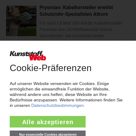
Prysmian: Kabelhersteller erwirbt
Schutzrohr-Spezialisten Atkore
Für rund 3,8 Mrd USD will der Kabelhersteller
Prysmian den US-Wettbewerber Atkore
übernehmen. Die Vorstände beider
Unternehmen haben der Transaktion zugestimmt, das Plazet der
Atkore-Aktionäre steht noch aus. Der Abschluss des Deals...
10.08.2026
mehr
Thema "Force Majeure"