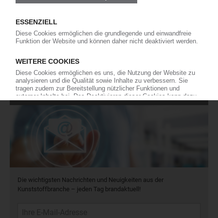
Force Majeure in der Kunststoffindustrie
Fragen und Antworten: Was Kunst­stoff­verarbeiter wissen müssen,
wenn der Lieferant nicht mehr liefert – Informationen zum
Themenkomplex Force Majeure, Corona und Kunststoff-
Preisentwicklung sowie Tipps für die Praxis.
Jetzt lesen
Newsletter
Die wichtigsten Nachrichten und Neuigkeiten aus der
Kunststoffbranche – jeden Tag brandaktuell!