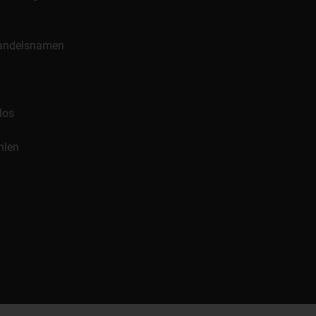
 Handelsnamen
los
hlen