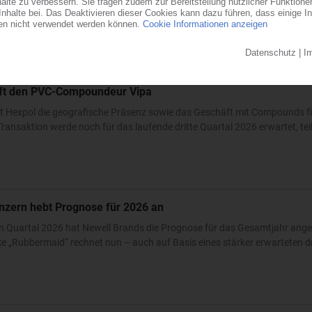
ndesstaat Ohio errichtet der familiengeführte Automobilzulieferer ein...
0
auft den PVC-Compoundeur Vipa
t Hexpol die geografische Präsenz sowie das Geschäft mit Compounds fü
ransaktion werde noch für das laufende dritte Quartal 2026 erwartet, teilt
nzern hebt Prognose für 2026 an
n Quartal 2026 hat Newell Brands die Prognose für das Gesamtjahr ang
 „Rubbermaid“ rechnet nun – auch auf Basis eines stärker erwarteten dri