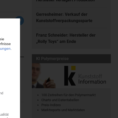
Gerresheimer: Verkauf der
Kunststoffverpackungssparte
Franz Schneider: Hersteller der
„Rolly Toys“ am Ende
KI Polymerpreise
atischen
en. Dort...
100 Zeitreihen für den Polymermarkt
Charts und Datentabellen
Preis-Indizes
Marktreports und Marktdaten
ine regionale