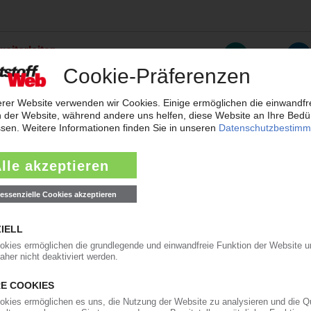
weiterleiten
rreichen neues Rekordtief
aub derzeit so flach wie das Niedrigwasser im Rhein. Angesichts der dram
t der frisch gekürte Bundesverkehrsminister zur Konferenz nach Bonn gelad
ärkt Präsenz in den USA und Asien
will der Automobilzulieferer OPmobility – die frühere Plastic Omnium – se