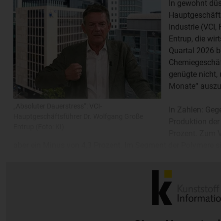
In gewohnt düs
Hauptgeschäft
Industrie (VCI
Entrup, die wir
Quartal 2026 b
Chemiegeschäft
genügte nicht,
Monate“ auszu
„Absoluter Dauerstress“: VCI-
In Zahlen: Geg
Hauptgeschäftsführer Dr. Wolfgang Große
Produktion de
Entrup (Foto: KI)
Prozent. Zum V
aber ein Minus von 4,3 Prozent. Im Segment der Polymere s
Gegenüber dem vierten Quartal 2025 legte die Produktion v
zu. Zum ersten Quartal 2025 schlägt derweil ein Minus von