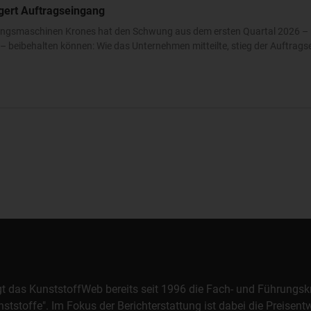
igert Auftragseingang
ckungsmaschinen Krones hat den Schwung aus dem ersten Quartal 2026 – 
 beibehalten können: Wie das Unternehmen mitteilte, stieg der Auftrags
orgt das KunststoffWeb bereits seit 1996 die Fach- und Führungsk
stoffe". Im Fokus der Berichterstattung ist dabei die Preisentw