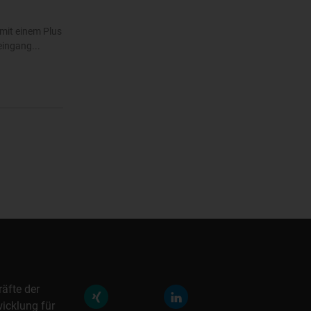
mit einem Plus
eingang...
räfte der
icklung für