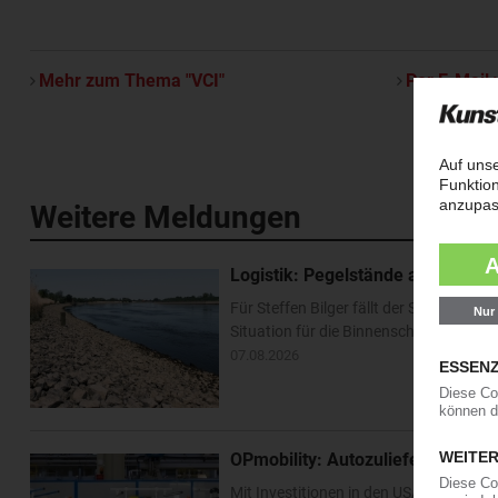
Mehr zum Thema "VCI"
Per E-Mail 
Weitere Meldungen
Logistik: Pegelstände am Rhein e
Für Steffen Bilger fällt der Sommerurl
Situation für die Binnenschifffahrt ha
07.08.2026
OPmobility: Autozulieferer verst
Mit Investitionen in den USA und Asien 