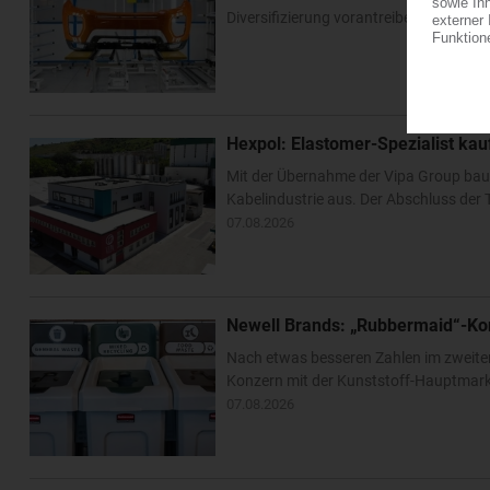
Diversifizierung vorantreiben. Im US-Bu
Hexpol: Elastomer-Spezialist k
Mit der Übernahme der Vipa Group bau
Kabelindustrie aus. Der Abschluss der T
07.08.2026
Newell Brands: „Rubbermaid“-Ko
Nach etwas besseren Zahlen im zweite
Konzern mit der Kunststoff-Hauptmarke
07.08.2026