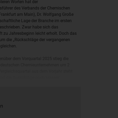
teren Worten hat der
sführer des Verbands der Chemischen
, Frankfurt am Main), Dr. Wolfgang Große
tschaftliche Lage der Branche im ersten
eschrieben. Zwar habe sich das
 zu Jahresbeginn leicht erholt. Doch das
 um die „Rückschläge der vergangenen
gleichen.
enüber dem Vorquartal 2025 stieg die
r deutschen Chemieunternehmen um 2
ergleichsquartal aus dem Vorjahr steht
ind die Ausschläge noch krasser:
on Januar bis März 2026 um 4,3 Prozent
 7,5 Prozent zu Buche.