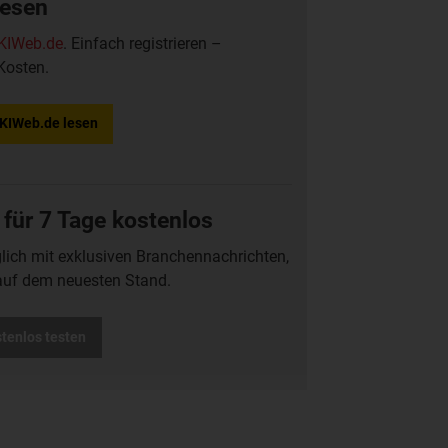
lesen
KIWeb.de
. Einfach registrieren –
Kosten.
f KIWeb.de lesen
 für 7 Tage kostenlos
glich mit exklusiven Branchennachrichten,
auf dem neuesten Stand.
stenlos testen