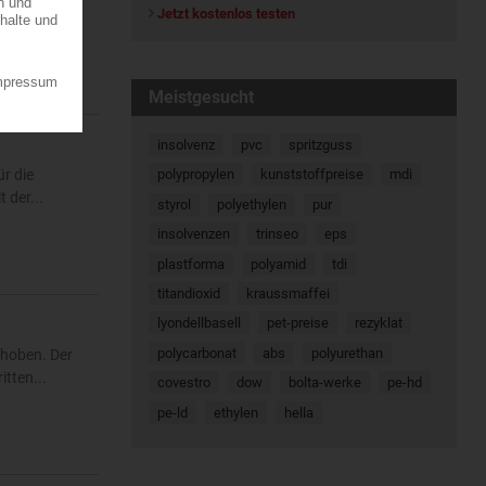
Jetzt kostenlos testen
7.08.2026
Meistgesucht
insolvenz
pvc
spritzguss
r die
polypropylen
kunststoffpreise
mdi
 der...
styrol
polyethylen
pur
insolvenzen
trinseo
eps
plastforma
polyamid
tdi
titandioxid
kraussmaffei
lyondellbasell
pet-preise
rezyklat
polycarbonat
abs
polyurethan
ehoben. Der
tten...
covestro
dow
bolta-werke
pe-hd
pe-ld
ethylen
hella