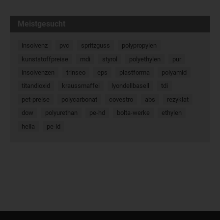
Meistgesucht
insolvenz
pvc
spritzguss
polypropylen
kunststoffpreise
mdi
styrol
polyethylen
pur
insolvenzen
trinseo
eps
plastforma
polyamid
titandioxid
kraussmaffei
lyondellbasell
tdi
pet-preise
polycarbonat
covestro
abs
rezyklat
dow
polyurethan
pe-hd
bolta-werke
ethylen
hella
pe-ld