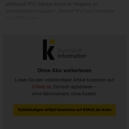
attributed“-PVC beträgt damit im Vergleich zu
konventionell erzeugtem „Vinnolit“-PVC laut Hersteller
rund 90 Prozent.
Westlake Vinnolit bezieht das erneuerbare Ethylen über
den Petrochemiekonzern OMV (Wien) und andere Partner.
Ohne Abo weiterlesen
Lesen Sie den vollständigen Artikel kostenlos auf
KIWeb.de
. Einfach registrieren –
ohne Abonnement, ohne Kosten.
Vollständigen Artikel kostenlos auf KIWeb.de lesen