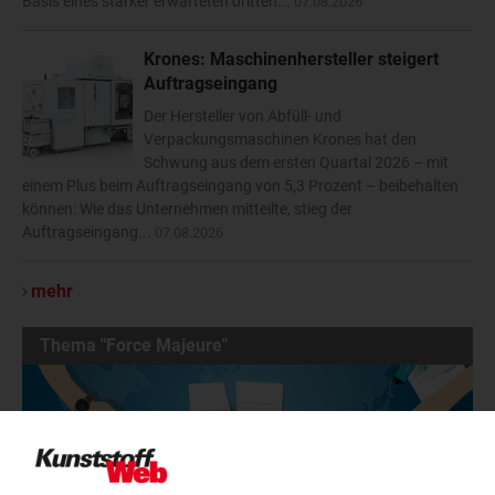
Basis eines stärker erwarteten dritten...
07.08.2026
Krones: Maschinenhersteller steigert
Auftragseingang
Der Hersteller von Abfüll- und
Verpackungsmaschinen Krones hat den
Schwung aus dem ersten Quartal 2026 – mit
einem Plus beim Auftragseingang von 5,3 Prozent – beibehalten
können: Wie das Unternehmen mitteilte, stieg der
Auftragseingang...
07.08.2026
mehr
Thema "Force Majeure"