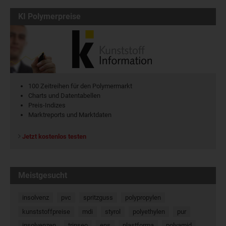
KI Polymerpreise
100 Zeitreihen für den Polymermarkt
Charts und Datentabellen
Preis-Indizes
Marktreports und Marktdaten
Jetzt kostenlos testen
Meistgesucht
insolvenz
pvc
spritzguss
polypropylen
kunststoffpreise
mdi
styrol
polyethylen
pur
insolvenzen
trinseo
eps
plastforma
polyamid