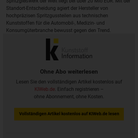
Spritzgießwerk der Welt liegt bei über 20 Mio EUR. Mit der
Standort-Entscheidung agiert der Hersteller von
hochpräzisen Spritzgussteilen aus technischen
Kunststoffen für die Automobil-, Medizin- und
Konsumgüterbranche bewusst gegen den Trend.
Wiesauplast erzielte 2004 mit 400 Mitarbeitern einen
Umsatz von über 45 Mio EUR.
Ohne Abo weiterlesen
Lesen Sie den vollständigen Artikel kostenlos auf
KIWeb.de
. Einfach registrieren –
ohne Abonnement, ohne Kosten.
Vollständigen Artikel kostenlos auf KIWeb.de lesen