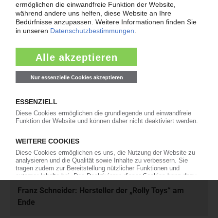
Meistgelesen
Karl Hess: Automobilzulieferer ist insolvent
Rhein-Niedrigwasser: Zahlreiche Force-Majeure-
Erklärungen
KED Ahead: Deutscher Fahrradhelm-Hersteller
verlagert Produktion
Gerresheimer: Verkauf der
Kunststoffverpackungssparte
Franz Schneider: Hersteller der „Rolly Toys“ am
Ende