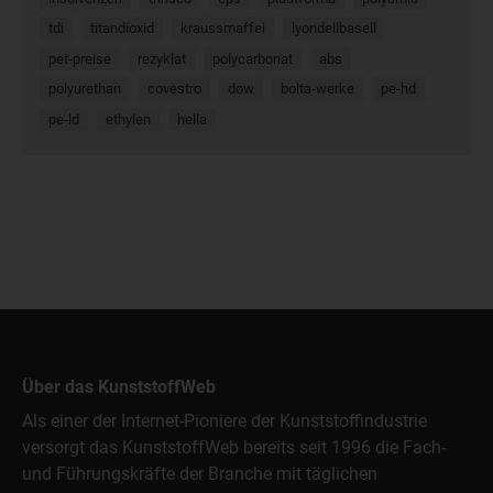
tdi
titandioxid
kraussmaffei
lyondellbasell
pet-preise
rezyklat
polycarbonat
abs
polyurethan
covestro
dow
bolta-werke
pe-hd
pe-ld
ethylen
hella
Über das KunststoffWeb
Als einer der Internet-Pioniere der Kunststoffindustrie
versorgt das KunststoffWeb bereits seit 1996 die Fach-
und Führungskräfte der Branche mit täglichen