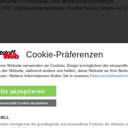
lastische CFK-Halbzeuge unter Verwendung hochwertiger
PEEK oder Epoxidharzsystemen. Darüber hinaus fertigen wir C
.