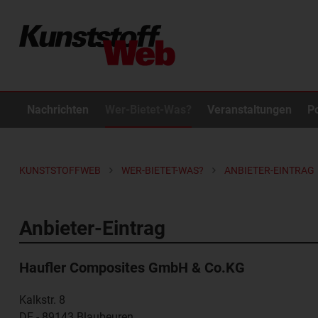
Nachrichten
Wer-Bietet-Was?
Veranstaltungen
P
KUNSTSTOFFWEB
WER-BIETET-WAS?
ANBIETER-EINTRAG
Anbieter-Eintrag
Haufler Composites GmbH & Co.KG
Kalkstr. 8
DE - 89143
Blaubeuren