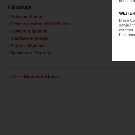
Halbzeuge
Polyamid-Folien
Gewebe aus Kunststoff-Fasern
Gewebe, allgemein
Glasfaser-Prepregs
Platten, allgemein
Epoxidharz-Prepregs
Per E-Mail weiterleiten