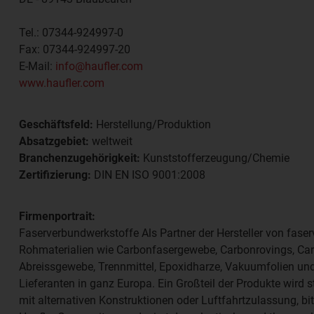
Tel.:
07344-924997-0
Fax:
07344-924997-20
E-Mail:
info@haufler.com
www.haufler.com
Geschäftsfeld:
Herstellung/Produktion
Absatzgebiet:
weltweit
Branchenzugehörigkeit:
Kunststofferzeugung/Chemie
Zertifizierung:
DIN EN ISO 9001:2008
Firmenportrait:
Faserverbundwerkstoffe Als Partner der Hersteller von faser
Rohmaterialien wie Carbonfasergewebe, Carbonrovings, Ca
Abreissgewebe, Trennmittel, Epoxidharze, Vakuumfolien und 
Lieferanten in ganz Europa. Ein Großteil der Produkte wird st
mit alternativen Konstruktionen oder Luftfahrtzulassung, 