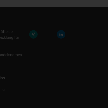
räfte der
icklung für
 Handelsnamen
los
hlen