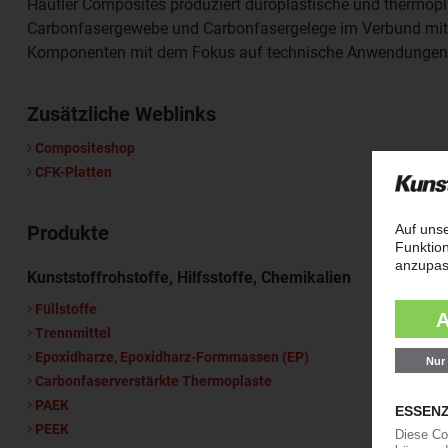
Haufler Composites produziert duroplastische und thermop
Carbonfasergewebe und Carbonfasergelege im Verbund mit 
Komponenten mit dem Fokus auf technische Anwendungen
Zusätzliche Weblinks
Compositeshop
CFK-Platten
Produkte
Kunststoffrohstoffe, Hilfsstoffe, Chemikalien
Füllstoffe
Trennmittel
Epoxidharze, Epoxidharz-Formmassen (EP)
Carbonfaserverstärkte Thermoplaste
PAEK
PEEK