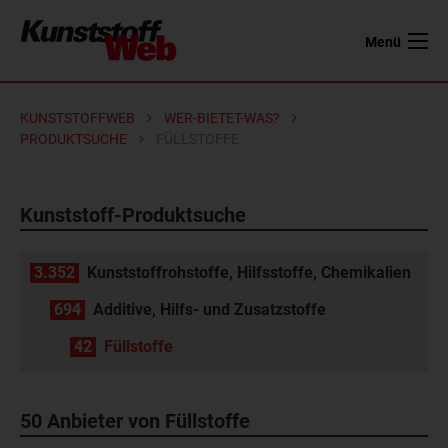
Menü
KUNSTSTOFFWEB
WER-BIETET-WAS?
PRODUKTSUCHE
FÜLLSTOFFE
Kunststoff-Produktsuche
3.352
Kunststoffrohstoffe, Hilfsstoffe, Chemikalien
694
Additive, Hilfs- und Zusatzstoffe
42
Füllstoffe
50 Anbieter von Füllstoffe