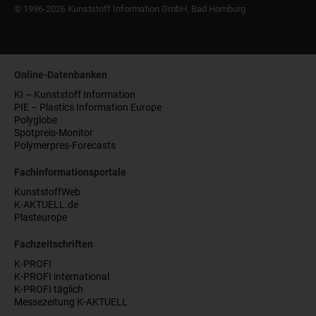
© 1996-2026 Kunststoff Information GmbH, Bad Homburg
Online-Datenbanken
KI – Kunststoff Information
PIE – Plastics Information Europe
Polyglobe
Spotpreis-Monitor
Polymerpres-Forecasts
Fachinformationsportale
KunststoffWeb
K-AKTUELL.de
Plasteurope
Fachzeitschriften
K-PROFI
K-PROFI international
K-PROFI täglich
Messezeitung K-AKTUELL