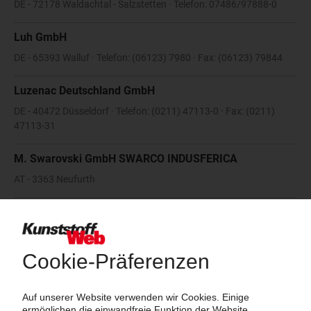
DE - 72178 Waldachtal - Salzstetten · Telefon: 07486/97888-0
Luh GmbH
DE - 65393 Walluf · Telefon: (06123) 7980 · Fax: (06123) 79844
Luzenac Deutschland GmbH
DE - 40472 Düsseldorf · Telefon: (0211) 47113-0 · Fax: (0211)
47113-31
M. Swarovski GmbH SWARCO INDUSFERICA
AT - 3363 Neufurth
MAGNESIA GmbH
DE - 21337 Lüneburg · Telefon: +49 4131 87100 · Fax: +49 4131
871050
Martinswerk GmbH
DE - 50127 Bergheim · Telefon: (02271) 902-0 · Fax: (02271) 902-