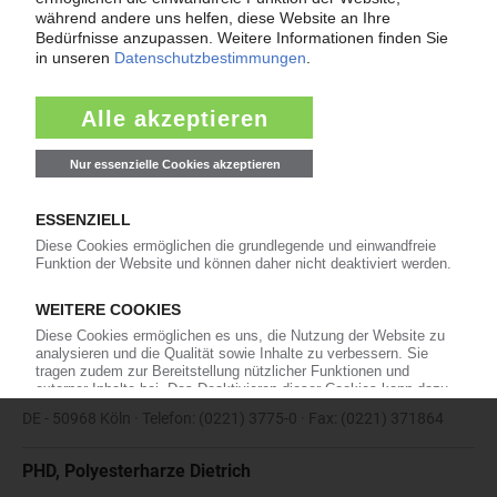
555
Eduard Merkle GmbH & Co. KG
DE - 89143 Blaubeuren-Altental · Telefon: (07344) 9601-0 · Fax:
(07344) 9601-11
Mühlmeier GmbH & Co. KG Composites
DE - 95671 Bärnau · Telefon: 09635 - 920 216 · Fax: 09635 - 920
268
Norwegian Talc Deutschland GmbH
DE - 63628 Bad Soden-Salmünster · Telefon: (06056) 9156-0 · Fax:
(06056) 4625
Omya GmbH
DE - 50968 Köln · Telefon: (0221) 3775-0 · Fax: (0221) 371864
PHD, Polyesterharze Dietrich