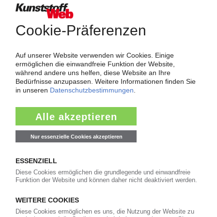
Über das KunststoffWeb
Als einer der Internet-Pioniere der Kunststoffindustrie
versorgt das KunststoffWeb bereits seit 1996 die Fach-
und Führungskräfte der Branche mit täglichen
Nachrichten rund um das Thema "Kunststoffe". Im Fokus
der Berichterstattung ist dabei die Preisentwicklung für
Kunststoffe sowie Märkte, Unternehmen, Produkte,
Material, Anwendungen und Verpackungen.
Weiterhin bietet das KunststoffWeb geeignete
Bezugsquellen für den Einkauf sowie nützlichen Service-
Informationen wie Handelsnamen und Veranstaltungen.