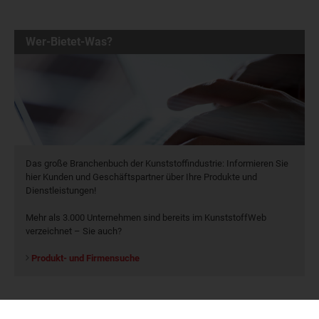
Wer-Bietet-Was?
Das große Branchenbuch der Kunststoffindustrie: Informieren Sie
hier Kunden und Geschäftspartner über Ihre Produkte und
Dienstleistungen!
Mehr als 3.000 Unternehmen sind bereits im KunststoffWeb
verzeichnet – Sie auch?
Produkt- und Firmensuche