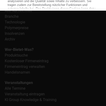
Nachrichten
Alle Nachrichten
Branche
Technologie
Polymerpreise
Insolvenzen
Archiv
Wer-Bietet-Was?
Produktsuche
Kostenloser Firmeneintrag
Firmeneintrag verwalten
Handelsnamen
Veranstaltungen
Alle Termine
Veranstaltung eintragen
KI Group Knowledge & Training