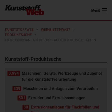
Menü
KUNSTSTOFFWEB
WER-BIETET-WAS?
PRODUKTSUCHE
EXTRUSIONSANLAGEN FÜR FLACHFOLIEN UND PLATTEN
Kunststoff-Produktsuche
3.994
Maschinen, Geräte, Werkzeuge und Zubehör
für die Kunststoffverarbeitung
839
Maschinen und Anlagen zum Verarbeiten
301
Extruder und Extrusionsanlagen
30
Extrusionsanlagen für Flachfolien und