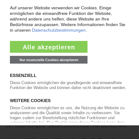
Mega Plast GmbH
DE - 33415 Verl · Telefon: +49 5246 930221 · Fax: +49 5246
932907
Mekuma Mecklenburgische Kunststoffmaschinen GmbH
DE - 19217 Bülow · Telefon: 03 88 72 / 6 60 - 0 · Fax: 03 88 72 / 6
60 - 66
plastec - plastic technology
AT - 4501 Neuhofen an der Krems · Telefon: +43-(0)699-17705176
Plastik-Maschinenbau Geng-Mayer GmbH
DE - 53539 Bongard · Telefon: (02692)1702 · Fax: (02692)1844