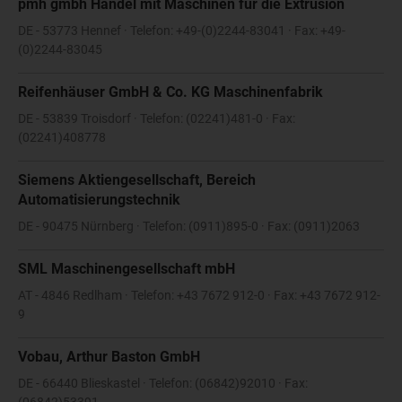
pmh gmbh Handel mit Maschinen für die Extrusion
DE - 53773 Hennef · Telefon: +49-(0)2244-83041 · Fax: +49-
(0)2244-83045
Reifenhäuser GmbH & Co. KG Maschinenfabrik
DE - 53839 Troisdorf · Telefon: (02241)481-0 · Fax:
(02241)408778
Siemens Aktiengesellschaft, Bereich
Automatisierungstechnik
DE - 90475 Nürnberg · Telefon: (0911)895-0 · Fax: (0911)2063
SML Maschinengesellschaft mbH
AT - 4846 Redlham · Telefon: +43 7672 912-0 · Fax: +43 7672 912-
9
Vobau, Arthur Baston GmbH
DE - 66440 Blieskastel · Telefon: (06842)92010 · Fax:
(06842)53391