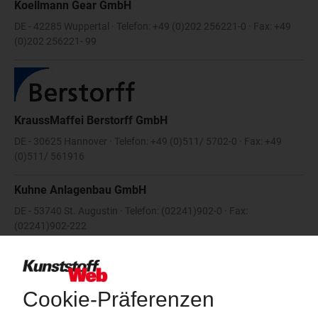
Koellmann Gear GmbH
DE - 42285 Wuppertal · Telefon: +49 (0)202 256221-0 · Fax: +49
(0)202 256221- 99
KraussMaffei Berstorff GmbH
DE - 30625 Hannover · Telefon: +49 (0)511/ 5702-0 · Fax: +49
(0)511/ 561916
Kuhne Anlagenbau GmbH
DE - 53740 St. Augustin · Telefon: (02241)902-0 · Fax:
(02241)902-222
Kuhne GmbH
DE - 53757 St. Augustin · Telefon: (02241)9020 · Fax:
(02241)902180