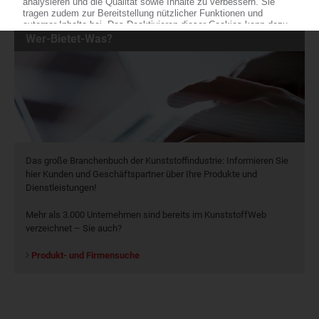
Wer-Bietet-Was?
Das große Branchenbuch der Kunststoffindustrie: Informieren Sie
hier Kunden und Geschäftspartner über Ihre Produkte und
Dienstleistungen!
Mehr als 3.000 Unternehmen sind bereits im KunststoffWeb
verzeichnet – Sie auch?
Produkt- und Firmensuche