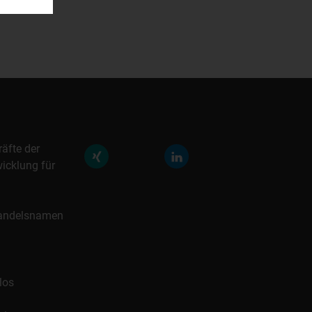
räfte der
icklung für
 Handelsnamen
los