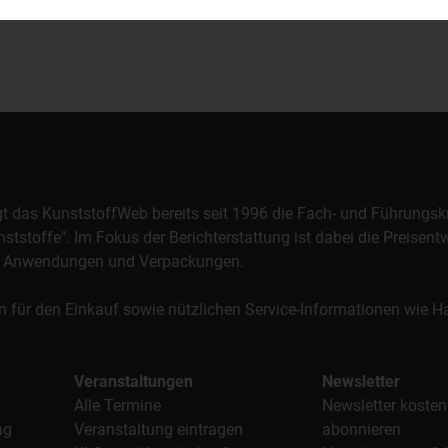
orgt das KunststoffWeb bereits seit 1996 die Fach- und Führungsk
stoffe". Im Fokus der Berichterstattung ist dabei die Preisentw
al, Anwendungen und Verpackungen.
n für den Einkauf sowie nützlichen Service-Informationen wie
Veranstaltungen
Newsletter
Alle Termine
Newsletter kosten
ag
Veranstaltung eintragen
abonnieren