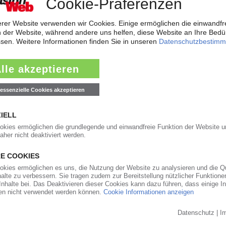
0079-0 · Fax: 07643-80079-99
590
2561 / 44694 - 99
661-0 · Fax: +49 (0)2366 5661-333