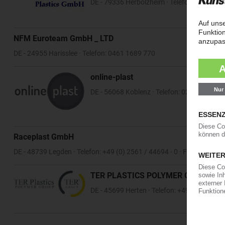
DE - 79336 Herbolzheim · Telefon: 07643-8
NFM Euroteam GmbH _ LTD
DE - 24955 Harisslee · Telefon: 0461 1689 770
online-plast
DE - 56068 Koblenz · Telefon: 0261 914 89
Raceplast GmbH
DE - 48739 Legden · Telefon: +49 (0) 2561 / 44694 - 0 · Fax: +49 (0) 
TER PLASTICS POLYMER GROUP
DE - 45699 Herten · Telefon: +49 (0)2366 5