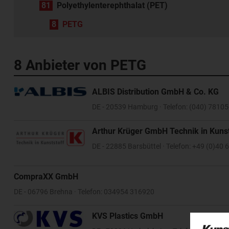
81
Polyethylenterephthalat (PET)
8
PETG
8 Anbieter von PETG
ALBIS Distribution GmbH & Co. KG
DE - 20539 Hamburg · Telefon: (040) 78105
Arthur Krüger GmbH Technik in Kunst
DE - 22885 Barsbüttel · Telefon: +49 (0)40
CompraXX GmbH
DE - 06796 Brehna · Telefon: 034954 316920
KVS Plastics GmbH