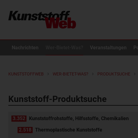
Nachrichten
Wer-Bietet-Was?
Veranstaltungen
P
KUNSTSTOFFWEB
WER-BIETET-WAS?
PRODUKTSUCHE
Kunststoff-Produktsuche
3.352
Kunststoffrohstoffe, Hilfsstoffe, Chemikalien
2.518
Thermoplastische Kunststoffe