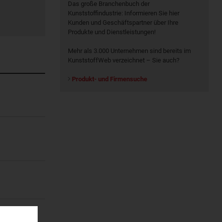
Das große Branchenbuch der
Kunststoffindustrie: Informieren Sie hier
Kunden und Geschäftspartner über Ihre
Produkte und Dienstleistungen!
Mehr als 3.000 Unternehmen sind bereits im
KunststoffWeb verzeichnet – Sie auch?
Produkt- und Firmensuche