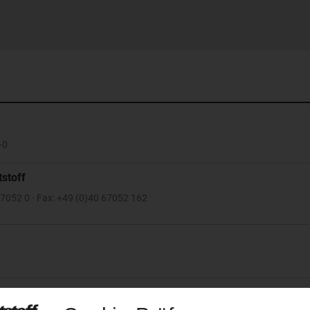
-0
stoff
 67052 0 · Fax: +49 (0)40 67052 162