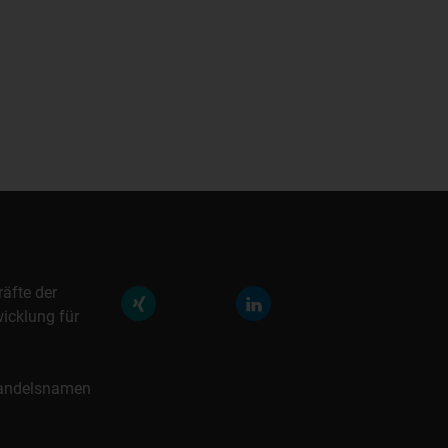
räfte der
icklung für
 Handelsnamen