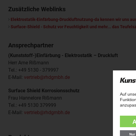
Zusätzliche Weblinks
Elektrostatik-Einfärbung-Druckluftnutzung-da kennen wir uns au
Surface-Shield - Schutz vor Feuchtigkeit und mehr... das Teufel
Ansprechpartner
(Kunststoff-)Einfärbung - Elektrostatik – Druckluft
Herr Arne Rißmann
Tel.: +49 5130 - 379997
E-Mail:
vertrieb@rhdgmbh.de
Surface Shield Korrosionsschutz
Frau Hannelore Rißmann
Tel.: +49 5130 379999
E-Mail:
vertrieb@rhdgmbh.de