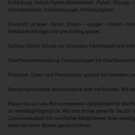
Einfärbung: Habich Farben Masterbatch - Pulver - Flüssig – 
Schmelzindizes, Sonderlösungen, Mischaufgaben.
Druckluft: ist teuer - darum blasen – saugen – fördern - kü
Gehäusekühlungen und gleichzeitig sparen.
Surface Shield: Schutz vor Korrosion, Feuchtigkeit und meh
Oberflächenbehandlung: Coronaanlagen zur Oberflächen­funk
Polyester-, Giess- und Phenolharze: speziell für Hersteller 
Reinigungssysteme, berührungslos oder mit Bürsten. Wie dre
Bauen Sie auf uns, Ihre kompetenten Spezialisten für die P
an vertrieb@rhdgmbh.de. Wir sind immer gerne für Sie da! 
Zusammenarbeit mit namhaften Marktführern ihres jeweiligen
teilen wir unser Wissen gerne mit Ihnen.