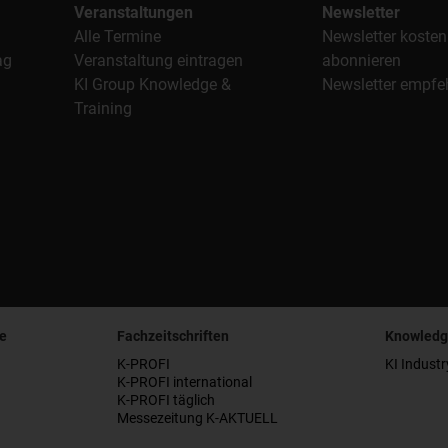
Veranstaltungen
Newsletter
Alle Termine
Newsletter kosten
ag
Veranstaltung eintragen
abonnieren
KI Group Knowledge &
Newsletter empfe
Training
e
Fachzeitschriften
Knowledg
K-PROFI
KI Industr
K-PROFI international
K-PROFI täglich
Messezeitung K-AKTUELL