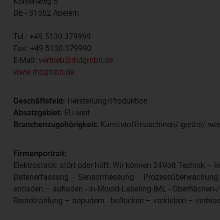
Kohlenweg 5
DE - 31552
Apelern
Tel.:
+49 5130-379999
Fax:
+49 5130-379990
E-Mail:
vertrieb@rhdgmbh.de
www.rhdgmbh.de
Geschäftsfeld:
Herstellung/Produktion
Absatzgebiet:
EU-weit
Branchenzugehörigkeit:
Kunststoffmaschinen/-geräte/-we
Firmenportrait:
Elektrostatik: stört oder hilft: Wir können 24Volt Technik
Datenerfassung – Sensormessung – Prozessüberwachung –
entladen – aufladen - In-Mould-Labeling IML - Oberflächen-
Beutelzählung – bepudern - beflocken – verkleben – verbl