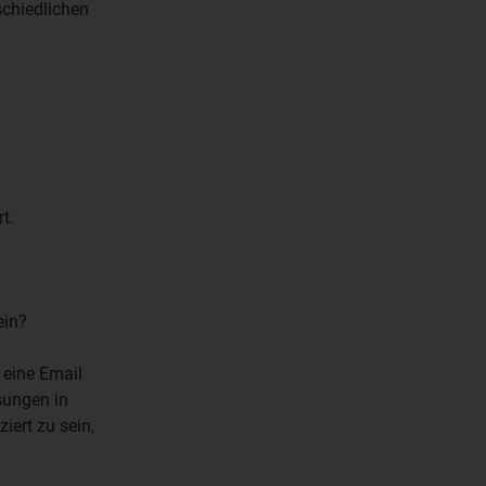
schiedlichen
t.
sein?
 eine Email
sungen in
iert zu sein,