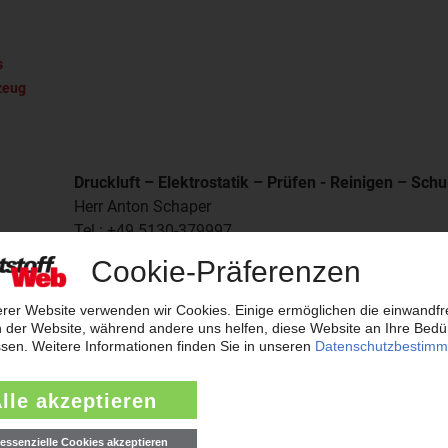
s
szeug
Druckluft – Elektrostatik – Prüfen - Reinigen – Sch
Herr Anton Schaper
Tel.: +49 5130-379997
E-Mail:
vertrieb@rhdgmbh.de
Polyester,- Gieß- und Phenolharze, (Kunststoff-)Ei
Herr Jürgen Plotz
Tel.: +49 5130 379999
E-Mail:
vertrieb@rhdgmbh.de