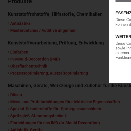
Produkte
Kunststoffrohstoffe, Hilfsstoffe, Chemikalien
Antistatika
Masterbatches / Additive allgemein
Kunststoffverarbeitung, Prüfung, Entwicklung
Einfärben
In-Mould-Decoration (IMD)
Oberflächentechnik
Prozessoptimierung, Rüstzeitoptimierung
Maschinen, Geräte, Werkzeuge und Zubehör für die Kunst
Düsen
Mess- und Prüfeinrichtungen für elektrische Eigenschaften
Spezial-Schmierstoffe für -Spritzgussmaschinen
Spritzgieß-Steuerungstechnik
Einrichtungen für das IMD (In-Mould Decoration)
Antistatik-Geräte