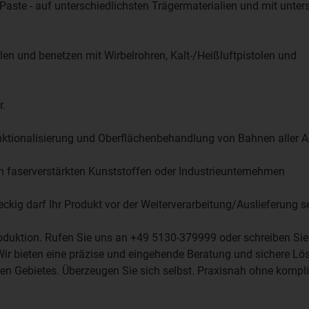
Paste - auf unterschiedlichsten Trägermaterialien und mit unter
hlen und benetzen mit Wirbelrohren, Kalt-/Heißluftpistolen und
r.
tionali­sierung und Oberflächenbehandlung von Bahnen aller Ar
von faserverstärkten Kunststoffen oder Industrieunternehmen
ckig darf Ihr Produkt vor der Weiterverarbeitung/Auslieferung 
roduktion. Rufen Sie uns an +49 5130-379999 oder schreiben Sie
Wir bieten eine präzise und eingehende Beratung und sichere Lö
 Gebietes. Überzeugen Sie sich selbst. Praxisnah ohne kompliz