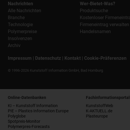
Nachrichten
Wer-Bietet-Was?
Alle Nachrichten
Produktsuche
Branche
Kostenloser Firmeneintr
Technologie
Firmeneintrag verwalten
Polymerpreise
Handelsnamen
Insolvenzen
Archiv
Impressum
|
Datenschutz
|
Kontakt
|
Cookie-Präferenzen
© 1996-2026 Kunststoff Information GmbH, Bad Homburg
Online-Datenbanken
Fachinformationsportal
KI – Kunststoff Information
KunststoffWeb
PIE – Plastics Information Europe
K-AKTUELL.de
Polyglobe
Plasteurope
Spotpreis-Monitor
Polymerpres-Forecasts