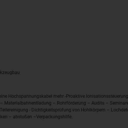
rkzeugbau
 – keine Hochspannungskabel mehr -Proaktive Ionisationssteuerun
 Materialbahnentladung – Rohrförderung – Audits – Seminare
/Teilereinigung - Dichtigkeitsprüfung von Hohlkörpern – Lochdet
ocken – abstoßen –Verpackungshilfe.