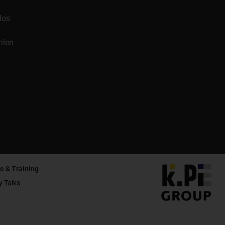
los
hlen
e & Training
y Talks