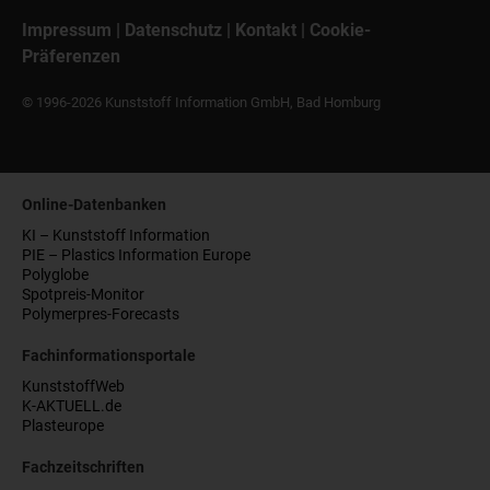
Impressum
|
Datenschutz
|
Kontakt
|
Cookie-
Präferenzen
© 1996-2026 Kunststoff Information GmbH, Bad Homburg
Online-Datenbanken
KI – Kunststoff Information
PIE – Plastics Information Europe
Polyglobe
Spotpreis-Monitor
Polymerpres-Forecasts
Fachinformationsportale
KunststoffWeb
K-AKTUELL.de
Plasteurope
Fachzeitschriften