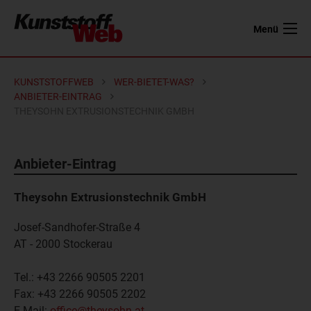
Menü
KUNSTSTOFFWEB
WER-BIETET-WAS?
ANBIETER-EINTRAG
THEYSOHN EXTRUSIONSTECHNIK GMBH
Anbieter-Eintrag
Theysohn Extrusionstechnik GmbH
Josef-Sandhofer-Straße 4
AT - 2000
Stockerau
Tel.:
+43 2266 90505 2201
Fax:
+43 2266 90505 2202
E-Mail:
office@theysohn.at