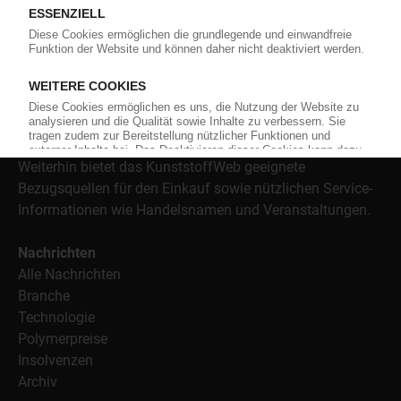
versorgt das KunststoffWeb bereits seit 1996 die Fach-
und Führungskräfte der Branche mit täglichen
Nachrichten rund um das Thema "Kunststoffe". Im Fokus
der Berichterstattung ist dabei die Preisentwicklung für
Kunststoffe sowie Märkte, Unternehmen, Produkte,
Material, Anwendungen und Verpackungen.
Weiterhin bietet das KunststoffWeb geeignete
Bezugsquellen für den Einkauf sowie nützlichen Service-
Informationen wie Handelsnamen und Veranstaltungen.
Nachrichten
Alle Nachrichten
Branche
Technologie
Polymerpreise
Insolvenzen
Archiv