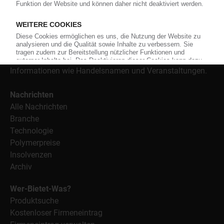
Kunststoffe sowie Märkte, Unternehmen, Produkte,
Material, Anwendungen und Verpackungen.
Weiterhin bietet das KunststoffWeb geeignete
Bezugsquellen für den Einkauf sowie nützlichen Service-
Informationen wie Handelsnamen und Veranstaltungen.
Nachrichten
Alle Nachrichten
Branche
Technologie
Polymerpreise
Insolvenzen
Archiv
Wer-Bietet-Was?
Produktsuche
Kostenloser Firmeneintrag