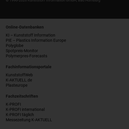
© 1996-2026 Kunststoff Information GmbH, Bad Homburg
Online-Datenbanken
KI – Kunststoff Information
PIE – Plastics Information Europe
Polyglobe
Spotpreis-Monitor
Polymerpres-Forecasts
Fachinformationsportale
KunststoffWeb
K-AKTUELL.de
Plasteurope
Fachzeitschriften
K-PROFI
K-PROFI international
K-PROFI täglich
Messezeitung K-AKTUELL