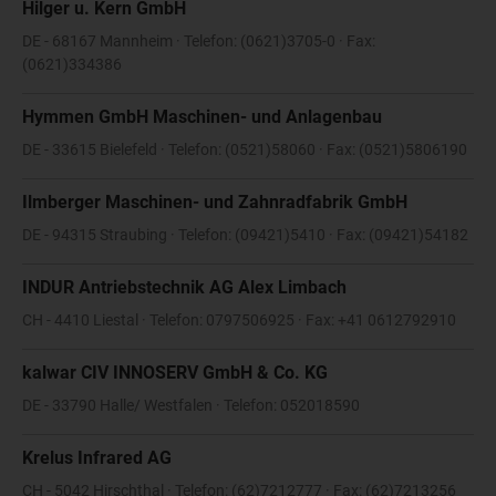
Hilger u. Kern GmbH
DE - 68167 Mannheim · Telefon: (0621)3705-0 · Fax:
(0621)334386
Hymmen GmbH Maschinen- und Anlagenbau
DE - 33615 Bielefeld · Telefon: (0521)58060 · Fax: (0521)5806190
Ilmberger Maschinen- und Zahnradfabrik GmbH
DE - 94315 Straubing · Telefon: (09421)5410 · Fax: (09421)54182
INDUR Antriebstechnik AG Alex Limbach
CH - 4410 Liestal · Telefon: 0797506925 · Fax: +41 0612792910
kalwar CIV INNOSERV GmbH & Co. KG
DE - 33790 Halle/ Westfalen · Telefon: 052018590
Krelus Infrared AG
CH - 5042 Hirschthal · Telefon: (62)7212777 · Fax: (62)7213256