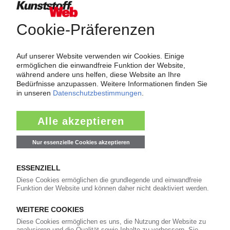
CH - 1701 Fribourg · Telefon: (037)861111 · Fax: (037)241304
Printing Technology Wache Inhaber: Daniel Wache
DE - 02826 Görlitz · Telefon: +49 3581 3098 898 · Fax: +49 3581
3098 901
Ernst Reinhardt GmbH Industrieofenbau
DE - 78048 Villingen-Schwenningen · Telefon: 07721/8441-0 · Fax:
07721/8441-44
SAUERESSIG GmbH + Co. KG
DE - 48691 Vreden · Telefon: 0049-(0) 2564 12-0 · Fax: 0049-(0)
2564 12-420
SPMA Spezialmaschinen GmbH Lackieranlagen