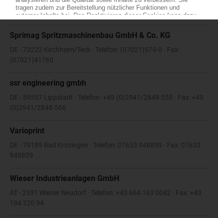
DE - 73266 Bissingen/Teck · Telefon: 07023 - 749 720 · Fax: 07023
- 742 745
Sprimag Spritzmaschinenbau GmbH & Co. KG
DE - 73222 Kirchheim/Teck · Telefon: (07021)579-0 · Fax:
(07021)41760
ssr engineering gmbh
DE - 59557 Lippstadt · Telefon: +49.(0)2941/2848-555 · Fax: +49.
(0)2941/2848-566
Varioprint
DE - 79189 Bad Krozingen · Telefon: 07633 948839 · Fax: 07633
948859
Wieser Industrieanlagen GmbH
AT - 2351 Wiener Neudorf · Telefon: +43 664 163 0042 · Fax: +43
194 220 94