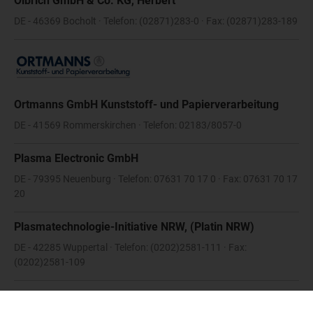
Olbrich GmbH & Co. KG, Herbert
DE - 46369 Bocholt · Telefon: (02871)283-0 · Fax: (02871)283-189
Ortmanns GmbH Kunststoff- und Papierverarbeitung
DE - 41569 Rommerskirchen · Telefon: 02183/8057-0
Plasma Electronic GmbH
DE - 79395 Neuenburg · Telefon: 07631 70 17 0 · Fax: 07631 70 17
20
Plasmatechnologie-Initiative NRW, (Platin NRW)
DE - 42285 Wuppertal · Telefon: (0202)2581-111 · Fax:
(0202)2581-109
Polytype AG