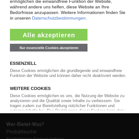
der Berichterstattung ist dabei die Preisentwicklung für
Kunststoffe sowie Märkte, Unternehmen, Produkte,
Material, Anwendungen und Verpackungen.
Weiterhin bietet das KunststoffWeb geeignete
Bezugsquellen für den Einkauf sowie nützlichen Service-
Informationen wie Handelsnamen und Veranstaltungen.
Nachrichten
Alle Nachrichten
Branche
Technologie
Polymerpreise
Insolvenzen
Archiv
Wer-Bietet-Was?
Produktsuche