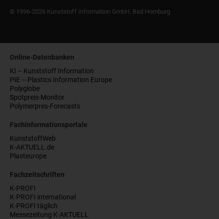
© 1996-2026 Kunststoff Information GmbH, Bad Homburg
Online-Datenbanken
KI – Kunststoff Information
PIE – Plastics Information Europe
Polyglobe
Spotpreis-Monitor
Polymerpres-Forecasts
Fachinformationsportale
KunststoffWeb
K-AKTUELL.de
Plasteurope
Fachzeitschriften
K-PROFI
K-PROFI international
K-PROFI täglich
Messezeitung K-AKTUELL