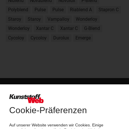
Niblend
Novablend
Novolux
P-Blend
Polyblend
Pulse
Pulse
Riablend A
Stapron C
Staroy
Staroy
Vampalloy
Wonderloy
Wonderloy
Xantar C
Xantar C
G-Blend
Cycoloy
Cycoloy
Durolux
Emerge
Über das KunststoffWeb
Als einer der Internet-Pioniere der Kunststoffindustrie
versorgt das KunststoffWeb bereits seit 1996 die Fach-
und Führungskräfte der Branche mit täglichen
Nachrichten rund um das Thema "Kunststoffe". Im Fokus