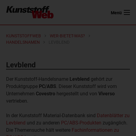
Menü
KUNSTSTOFFWEB
WER-BIETET-WAS?
HANDELSNAMEN
LEVBLEND
Levblend
Der Kunststoff-Handelsname
Levblend
gehört zur
Produktgruppe
PC/ABS
. Dieser Kunststoff wird vom
Unternehmen
Covestro
hergestellt und von
Viverso
vertrieben.
In der Kunststoff Material-Datenbank sind
Datenblätter zu
Levblend
und zu anderen
PC/ABS-Produkten
zugänglich.
Die Themensuche hält weitere
Fachinformationen zu