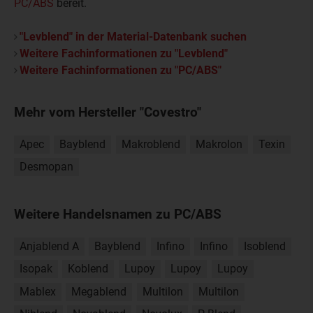
PC/ABS
bereit.
"Levblend" in der Material-Datenbank suchen
Weitere Fachinformationen zu "Levblend"
Weitere Fachinformationen zu "PC/ABS"
Mehr vom Hersteller "Covestro"
Apec
Bayblend
Makroblend
Makrolon
Texin
Desmopan
Weitere Handelsnamen zu PC/ABS
Anjablend A
Bayblend
Infino
Infino
Isoblend
Isopak
Koblend
Lupoy
Lupoy
Lupoy
Mablex
Megablend
Multilon
Multilon