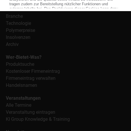
Nachrichten
Alle Nachrichten
Branche
Technologie
Polymerpreise
Insolvenzen
Archiv
Wer-Bietet-Was?
Produktsuche
Kostenloser Firmeneintrag
Firmeneintrag verwalten
Handelsnamen
Veranstaltungen
Alle Termine
Veranstaltung eintragen
KI Group Knowledge & Training