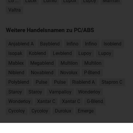
LG ...
Lucel
Lumid
Lupox
Lupoy
Marfran
Valtra
Weitere Handelsnamen zu PC/ABS
Anjablend A
Bayblend
Infino
Infino
Isoblend
Isopak
Koblend
Levblend
Lupoy
Lupoy
Mablex
Megablend
Multilon
Multilon
Niblend
Novablend
Novolux
P-Blend
Polyblend
Pulse
Pulse
Riablend A
Stapron C
Staroy
Staroy
Vampalloy
Wonderloy
Wonderloy
Xantar C
Xantar C
G-Blend
Cycoloy
Cycoloy
Durolux
Emerge