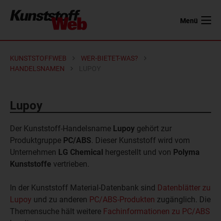
Menü
KUNSTSTOFFWEB
WER-BIETET-WAS?
HANDELSNAMEN
LUPOY
Lupoy
Der Kunststoff-Handelsname
Lupoy
gehört zur
Produktgruppe
PC/ABS
. Dieser Kunststoff wird vom
Unternehmen
LG Chemical
hergestellt und von
Polyma
Kunststoffe
vertrieben.
In der Kunststoff Material-Datenbank sind
Datenblätter zu
Lupoy
und zu anderen
PC/ABS-Produkten
zugänglich. Die
Themensuche hält weitere
Fachinformationen zu PC/ABS