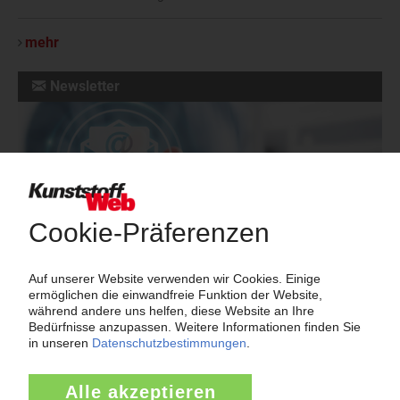
mehr
Newsletter
Die wichtigsten Nachrichten und Neuigkeiten aus der
Kunststoffbranche – jeden Tag brandaktuell!
Ich habe die
Datenschutzbestimmungen
zur Kenntnis genommen
und akzeptiere diese.
Jetzt kostenfrei abonnieren