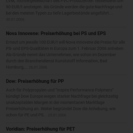
LVM, Tochtergesellschaft des PVC-Produzenten Tessenderlo um
90 EUR/t ansteigen. Als Gründe werden die gute Nachfrage und
bei den meisten Typen zu tiefe Lagerbestände angeführt....
30.01.2006
Nova Innovene: Preiserhöhung bei PS und EPS
Erneut um jeweils 100 EUR/t will Nova Innovene die Preise für alle
PS- und EPS-Qualitäten in Europa zum 1. Februar 2006 anheben.
Als Gründe nennt das Unternehmen, wie schon im Dezember
durch den Branchendienst Kunststoff Information, Bad
Homburg,...
26.01.2006
Dow: Preiserhöhung für PP
Auch für Polypropylen und "Inspire Performance Polymers"
kündigt Dow Europe wegen starker Nachfrage bei gleichzeitig
unakzeptablen Margen in der momentanen Marktlage
Preiserhöhung an. Weiter begründet Dow die Anhebung, wie
schon für PE und PS...
23.01.2006
Voridian: Preiserhöhung für PET