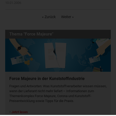
10.01.2006
« Zurück
Weiter »
Thema "Force Majeure"
Force Majeure in der Kunststoffindustrie
Fragen und Antworten: Was Kunst­stoff­verarbeiter wissen müssen,
wenn der Lieferant nicht mehr liefert – Informationen zum
Themenkomplex Force Majeure, Corona und Kunststoff-
Preisentwicklung sowie Tipps für die Praxis.
Jetzt lesen