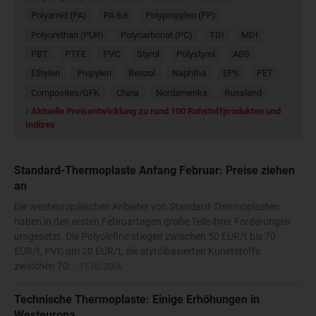
Polyamid (PA)
PA 6.6
Polypropylen (PP)
Polyurethan (PUR)
Polycarbonat (PC)
TDI
MDI
PBT
PTFE
PVC
Styrol
Polystyrol
ABS
Ethylen
Propylen
Benzol
Naphtha
EPS
PET
Composites/GFK
China
Nordamerika
Russland
Aktuelle Preisentwicklung zu rund 100 Rohstoffprodukten und
Indizes
Standard-Thermoplaste Anfang Februar: Preise ziehen
an
Die westeuropäischen Anbieter von Standard-Thermoplasten
haben in den ersten Februartagen große Teile ihrer Forderungen
umgesetzt. Die Polyolefine stiegen zwischen 50 EUR/t bis 70
EUR/t, PVC um 20 EUR/t, die styrolbasierten Kunststoffe
zwischen 70...
15.02.2006
Technische Thermoplaste: Einige Erhöhungen in
Westeuropa