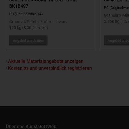
BK1B497
PC (Originalwa
PC (Originalware 1A)
Granulat/Pelle
2.150 kg (1,57
Granulat/Pellets, Farbe: schwarz
125 kg (8,00 € pro kg)
Angebot anschauen
Angebot ans
Aktuelle Materialangebote anzeigen
Kostenlos und unverbindlich registrieren
Über das KunststoffWeb