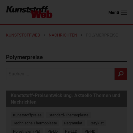
Menü
KUNSTSTOFFWEB
NACHRICHTEN
POLYMERPREISE
Polymerpreise
Kunststoff-Preisentwicklung: Aktuelle Themen und
Nachrichten
Kunststoffpreise
Standard-Thermoplaste
Technische Thermoplaste
Regranulat
Rezyklat
Polyethylen (PE)
PE-LD
PE-LLD
PE-HD