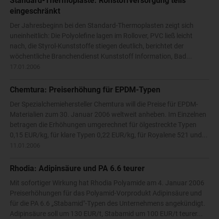
Standard-Thermoplaste: Rohstoffversorgung teils
eingeschränkt
Der Jahresbeginn bei den Standard-Thermoplasten zeigt sich
uneinheitlich: Die Polyolefine lagen im Rollover, PVC ließ leicht
nach, die Styrol-Kunststoffe stiegen deutlich, berichtet der
wöchentliche Branchendienst Kunststoff Information, Bad...
17.01.2006
Chemtura: Preiserhöhung für EPDM-Typen
Der Spezialchemiehersteller Chemtura will die Preise für EPDM-
Materialien zum 30. Januar 2006 weltweit anheben. Im Einzelnen
betragen die Erhöhungen umgerechnet für ölgestreckte Typen
0,15 EUR/kg, für klare Typen 0,22 EUR/kg, für Royalene 521 und...
11.01.2006
Rhodia: Adipinsäure und PA 6.6 teurer
Mit sofortiger Wirkung hat Rhodia Polyamide am 4. Januar 2006
Preiserhöhungen für das Polyamid-Vorprodukt Adipinsäure und
für die PA 6.6 „Stabamid"-Typen des Unternehmens angekündigt.
Adipinsäure soll um 130 EUR/t, Stabamid um 100 EUR/t teurer...