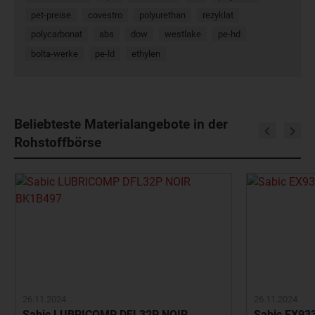
pet-preise
covestro
polyurethan
rezyklat
polycarbonat
abs
dow
westlake
pe-hd
bolta-werke
pe-ld
ethylen
Beliebteste Materialangebote in der
Rohstoffbörse
26.11.2024
26.11.2024
Sabic LUBRICOMP DFL32P NOIR
Sabic EX93