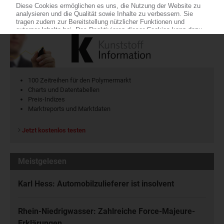
KI Polymerpreise
100 Zeitreihen für den Polymermarkt
Charts und Datentabellen
Preis-Indizes
Marktreports und Marktdaten
Jetzt kostenlos testen
Meistgelesen
Karl Hess: Automobilzulieferer ist insolvent
Rhein-Niedrigwasser: Zahlreiche Force-Majeure-
Erklärungen