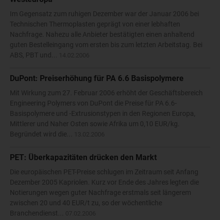
Im Gegensatz zum ruhigen Dezember war der Januar 2006 bei
Technischen Thermoplasten geprägt von einer lebhaften
Nachfrage. Nahezu alle Anbieter bestätigten einen anhaltend
guten Bestelleingang vom ersten bis zum letzten Arbeitstag. Bei
ABS, PBT und...
14.02.2006
DuPont: Preiserhöhung für PA 6.6 Basispolymere
Mit Wirkung zum 27. Februar 2006 erhöht der Geschäftsbereich
Engineering Polymers von DuPont die Preise für PA 6.6-
Basispolymere und -Extrusionstypen in den Regionen Europa,
Mittlerer und Naher Osten sowie Afrika um 0,10 EUR/kg.
Begründet wird die...
13.02.2006
PET: Überkapazitäten drücken den Markt
Die europäischen PET-Preise schlugen im Zeitraum seit Anfang
Dezember 2005 Kapriolen. Kurz vor Ende des Jahres legten die
Notierungen wegen guter Nachfrage erstmals seit längerem
zwischen 20 und 40 EUR/t zu, so der wöchentliche
Branchendienst...
07.02.2006