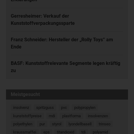
Gerresheimer: Verkauf der
Kunststoffverpackungssparte
Franz Schneider: Hersteller der „Rolly Toys“ am
Ende
BASF: Kunststoffrelevante Segmente legen kräftig
zu
Meistgesucht
insolvenz
spritzguss
pvc
polypropylen
kunststoffpreise
mdi
plastforma
insolvenzen
polyethylen
pur
styrol
lyondellbasell
trinseo
kraussmaffei
eps
titandioxid
tdi
polyamid