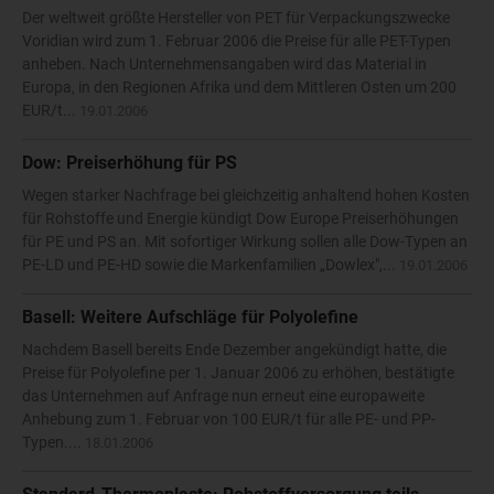
Der weltweit größte Hersteller von PET für Verpackungszwecke
Voridian wird zum 1. Februar 2006 die Preise für alle PET-Typen
anheben. Nach Unternehmensangaben wird das Material in
Europa, in den Regionen Afrika und dem Mittleren Osten um 200
EUR/t...
19.01.2006
Dow: Preiserhöhung für PS
Wegen starker Nachfrage bei gleichzeitig anhaltend hohen Kosten
für Rohstoffe und Energie kündigt Dow Europe Preiserhöhungen
für PE und PS an. Mit sofortiger Wirkung sollen alle Dow-Typen an
PE-LD und PE-HD sowie die Markenfamilien „Dowlex",...
19.01.2006
Basell: Weitere Aufschläge für Polyolefine
Nachdem Basell bereits Ende Dezember angekündigt hatte, die
Preise für Polyolefine per 1. Januar 2006 zu erhöhen, bestätigte
das Unternehmen auf Anfrage nun erneut eine europaweite
Anhebung zum 1. Februar von 100 EUR/t für alle PE- und PP-
Typen....
18.01.2006