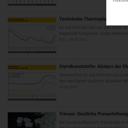
Technische Thermoplaste: Überw
Im Juli 2026 hat sich auf dem Markt de
insgesamt fortgesetzt. Einige Notier
6.6...
06.08.2026
Styrolkunststoffe: Absturz der S
Wie erwartet: Im Juli 2026 kam es zu 
Iran den Ölpreis zunächst absacken lie
06.08.2026
Trinseo: Deutliche Preiserhöhung
Der Kunststoffkonzern Trinseo hat im A