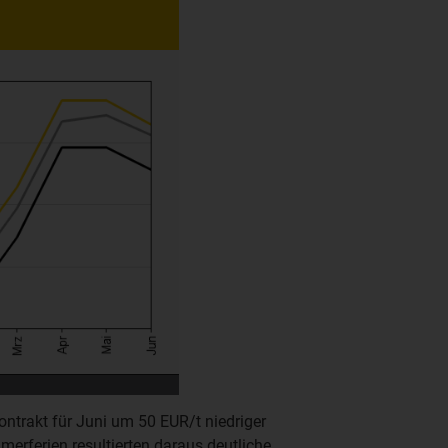
ntrakt für Juni um 50 EUR/t niedriger
erferien resultierten daraus deutliche