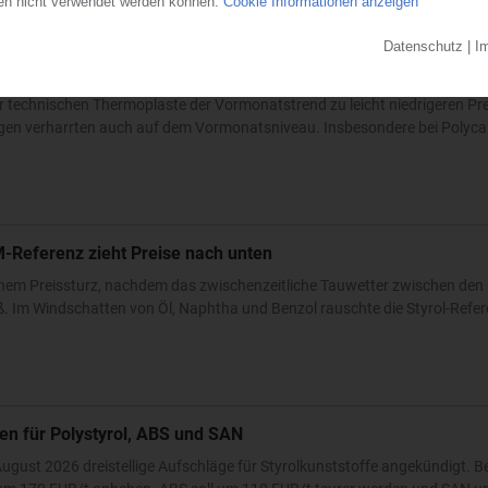
iegend leichte Abschläge
r technischen Thermoplaste der Vormonatstrend zu leicht niedrigeren Pr
ungen verharrten auch auf dem Vormonatsniveau. Insbesondere bei Polyc
M-Referenz zieht Preise nach unten
einem Preissturz, nachdem das zwischenzeitliche Tauwetter zwischen de
ß. Im Windschatten von Öl, Naphtha und Benzol rauschte die Styrol-Refer
en für Polystyrol, ABS und SAN
ugust 2026 dreistellige Aufschläge für Styrolkunststoffe angekündigt. 