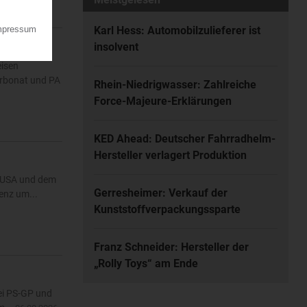
Karl Hess: Automobilzulieferer ist
insolvent
eisen
arbonat und PA
Rhein-Niedrigwasser: Zahlreiche
Force-Majeure-Erklärungen
KED Ahead: Deutscher Fahrradhelm-
Hersteller verlagert Produktion
n USA und dem
Gerresheimer: Verkauf der
enz um...
Kunststoffverpackungssparte
Franz Schneider: Hersteller der
„Rolly Toys“ am Ende
Bei PS-GP und