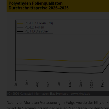
Nach vier Monaten Verteuerung in Folge wurde der Ethylenko
fixiert. In Verbindung mit der mauen Nachfrage vor den Somm