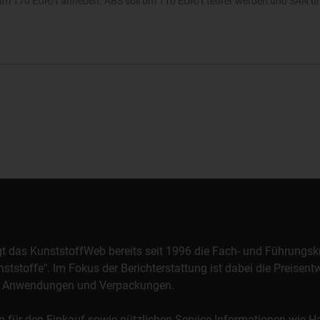
e um 170 EUR/t anheben. ABS soll um 110 EUR/t teurer werden und SAN u
orgt das KunststoffWeb bereits seit 1996 die Fach- und Führungsk
stoffe". Im Fokus der Berichterstattung ist dabei die Preisentw
al, Anwendungen und Verpackungen.
n für den Einkauf sowie nützlichen Service-Informationen wie