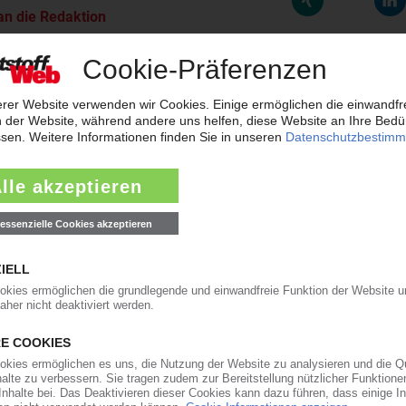
an die Redaktion
sorgt für Volatilität der Harze
Styrol-Kontrakt und einer nach wie vor geringen Nachfrage gaben die Harzp
toff Information meldete Veränderungen zwischen dem Rollover und Ab
ekturen im Juli
rzeuger und Verarbeiter darauf, das extrem hohe Preisniveau deutlich nac
ukt Propylen von 190 EUR/t war dabei nur ein erster Anhaltspunkt, die...