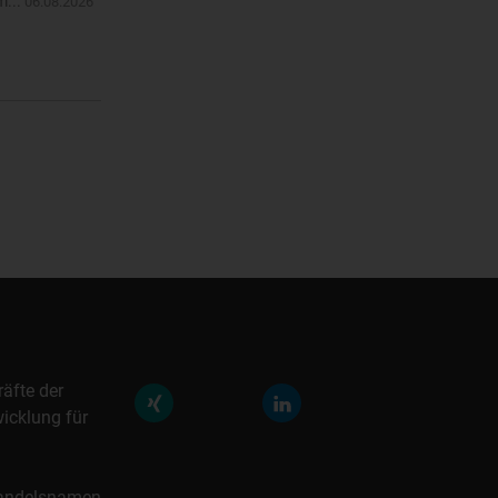
m...
06.08.2026
räfte der
icklung für
 Handelsnamen