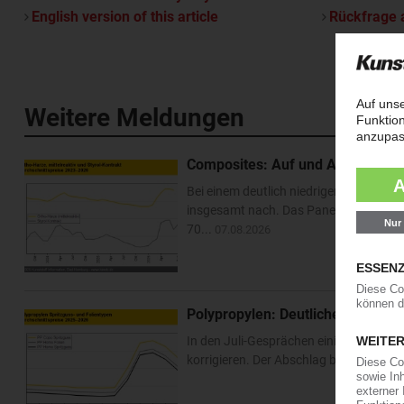
English version of this article
Rückfrage 
Weitere Meldungen
Composites: Auf und Ab bei Styrol 
Bei einem deutlich niedriger fixierten 
insgesamt nach. Das Panel von Kunsts
70...
07.08.2026
Polypropylen: Deutliche Preiskorr
In den Juli-Gesprächen einigten sich E
korrigieren. Der Abschlag beim Vorprod