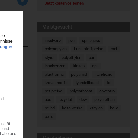
Jetzt kostenlos testen
Meistgesucht
insolvenz
pvc
spritzguss
polypropylen
kunststoffpreise
mdi
styrol
polyethylen
pur
reise
insolvenzen
trinseo
eps
schlägen von
plastforma
polyamid
titandioxid
kraussmaffei
lyondellbasell
tdi
pet-preise
polycarbonat
covestro
abs
rezyklat
dow
polyurethan
pe-hd
bolta-werke
ethylen
hella
h unten zu
pe-ld
06.08.2026
Meistgelesen