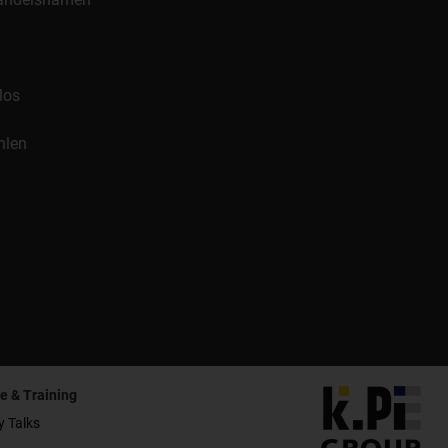
los
hlen
e & Training
y Talks