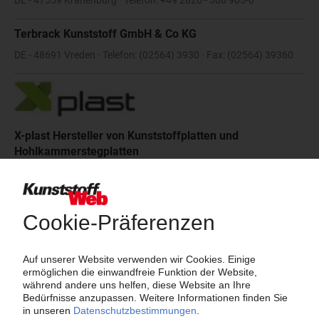
DE - 47559 Kranenburg · Telefon: +49 2826 - 308 905-0
Terbrack Kunststoff GmbH & Co KG
DE - 48691 Vreden · Telefon: (02564) 3930 · Fax: (02564) 39360
X-plast Hersteller von Kunststoffplatten und
Hohlkammerstegplatten
DE - 44-100 Gliwice · Telefon: 0048 531 529 023
Wer-Bietet-Was?