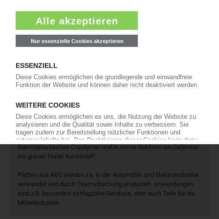
Das große Branchenbuch der Kunststoffindustrie: Informieren Sie
hier Kunden und Geschäftspartner über Ihre Produkte und
Dienstleistungen!
Mehr als 3.000 Unternehmen sind bereits im KunststoffWeb
verzeichnet – Sie auch?
Produkt- und Firmensuche
ABS-Platten
ABS (chemisch: Acrylnitril-Butadien-Styrol-Copolymer) ist ein
thermoplastisches Copolymer und in seiner Rohform ein farbloser
bis grauer, fester Kunststoff.
Platten aus ABS werden v.a. in der Automobil- und Elektroindustrie
verwendet und durch Thermoformung produziert. Anwendungen
sind z.B. besonders schlagzähe Gehäuse, aber auch Teile für die
Möbelindustrie.