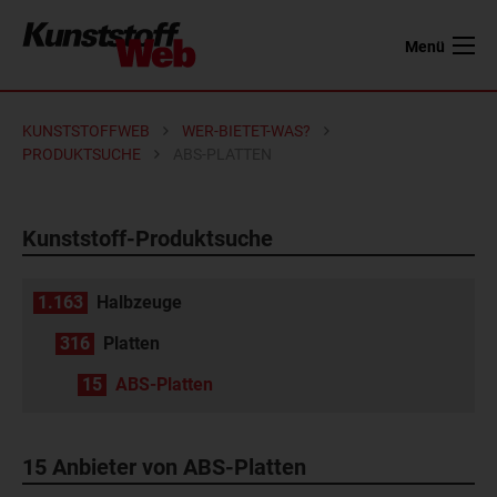
Menü
KUNSTSTOFFWEB
WER-BIETET-WAS?
PRODUKTSUCHE
ABS-PLATTEN
Kunststoff-Produktsuche
1.163
Halbzeuge
316
Platten
15
ABS-Platten
15 Anbieter von ABS-Platten