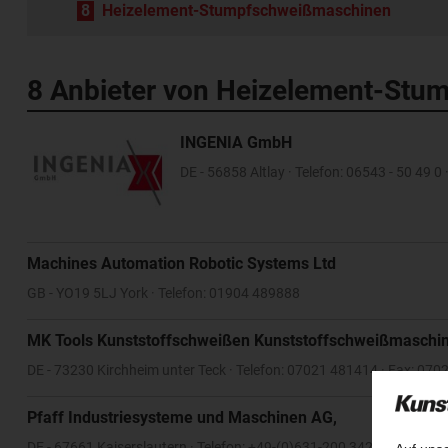
8
Heizelement-Stumpfschweißmaschinen
8 Anbieter von Heizelement-St
INGENIA GmbH
DE - 56858 Altlay · Telefon: 06543 - 50 49 0 
Machines Automation Robotic Systems Ltd
GB - YO19 5LJ York · Telefon: 01904 489888
MK Tools Kunststoffschweißen Kunststoffschweißmaschin
DE - 73230 Kirchheim unter Teck · Telefon: 07021 481414 · Fax: 07
Pfaff Industriesysteme und Maschinen AG,
DE - 67661 Kaiserslautern · Telefon: +49-(0)631-200 3426 · Fax: +4