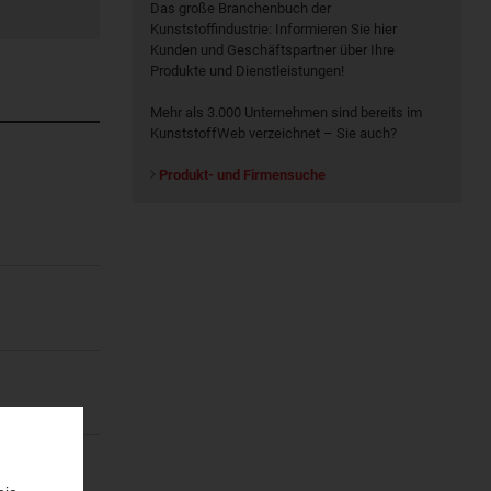
Das große Branchenbuch der
Kunststoffindustrie: Informieren Sie hier
Kunden und Geschäftspartner über Ihre
Produkte und Dienstleistungen!
Mehr als 3.000 Unternehmen sind bereits im
KunststoffWeb verzeichnet – Sie auch?
Produkt- und Firmensuche