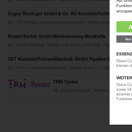
Eugen Riexinger GmbH & Co. KG Kunststoffschweißtechnik
DE - 75378 Bad Liebenzell-Unterhaugstett · Telefon: 0049-7052-930
Robert Bürkle GmbH Niederlassung Mastholte
DE - 33397 Rietberg · Telefon: +49 2944 / 9707-558 · Fax: +49 2944
SKT Kunststoffschweißtechnik GmbH Pipeline Equipment
DE - 65553 Limburg/Dietkirchen · Telefon: 0 64 31 / 7 34 60 · Fax: 0 6
TRM Systec
DE - 86833 Ettringen · Telefon: 08249962