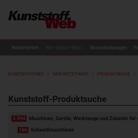
Nachrichten
Wer-Bietet-Was?
Veranstaltungen
P
KUNSTSTOFFWEB
WER-BIETET-WAS?
PRODUKTSUCHE
Kunststoff-Produktsuche
3.994
Maschinen, Geräte, Werkzeuge und Zubehör für d
166
Schweißmaschinen