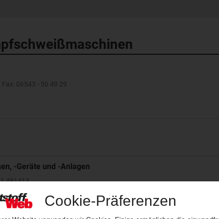
umpfschweißmaschinen
· Fax: 06543 - 50 49 29
en, -Geräte und -Anlagen
021 481413
9-(0)631-200 3171