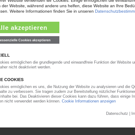
, Kunststoffsägetechnik
90-0 · Fax: 0049-7052-93090-33
 / 9707-523
4 31 / 7 12 09
9774 · Fax: 082499629773