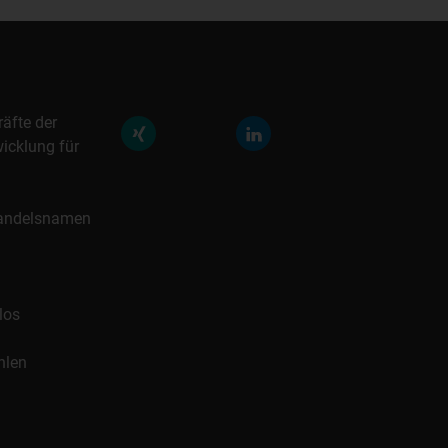
räfte der
icklung für
 Handelsnamen
los
hlen