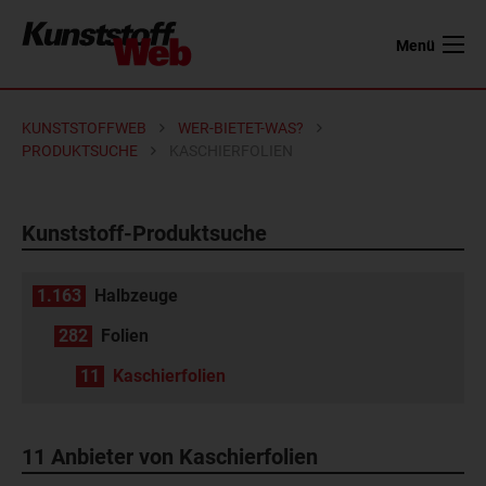
Menü
KUNSTSTOFFWEB
WER-BIETET-WAS?
PRODUKTSUCHE
KASCHIERFOLIEN
Kunststoff-Produktsuche
1.163
Halbzeuge
282
Folien
11
Kaschierfolien
11 Anbieter von Kaschierfolien