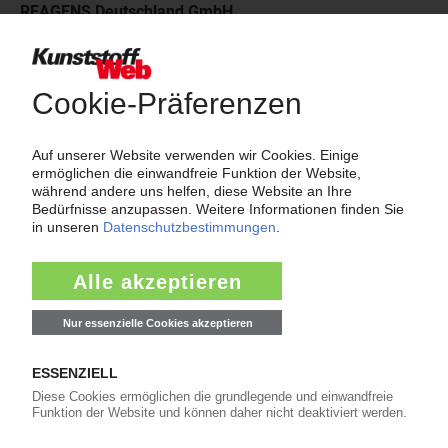
REAGENS Deutschland GmbH
DE - 49393 Lohne · Telefon: (04442) 94 30 · Fax: (04442) 94 3 -
200
Wer-Bietet-Was?
Das große Branchenbuch der Kunststoffindustrie: Informieren Sie
hier Kunden und Geschäftspartner über Ihre Produkte und
Dienstleistungen!
Mehr als 3.000 Unternehmen sind bereits im KunststoffWeb
verzeichnet – Sie auch?
Produkt- und Firmensuche